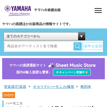
ヤマハの楽譜ほか出版商品の情報サイトです。
条件を追加
ヤマハの楽譜通販サイト
国内&輸入楽譜も豊富♪
★
★
キャンペーン実施中
管楽器/打楽器
>
オカリナ/ハーモニカ/篠笛
>
教則本
DVD付
ハーモニカ