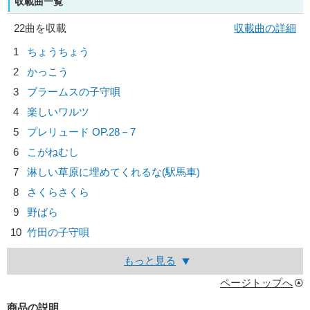
収載曲一覧
22曲を収載
収載曲の詳細
1
ちょうちょう
2
かっこう
3
ブラームスの子守唄
4
楽しいワルツ
5
プレリュード OP.28－7
6
こがねむし
7
淋しい草原に埋めてくれるな(駅馬車)
8
さくらさくら
9
野ばら
10
竹田の子守唄
もっと見る
ページトップへ
商品の説明