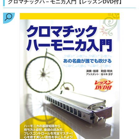
クロマチックハ－モニカ入門【レッスンDVD付】