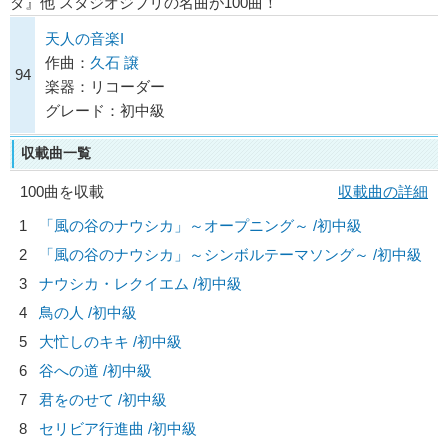
ダ』他 スタジオジブリの名曲が100曲！
天人の音楽I
作曲：
久石 譲
94
楽器：リコーダー
グレード：初中級
収載曲一覧
100曲を収載
収載曲の詳細
1
「風の谷のナウシカ」～オープニング～ /初中級
2
「風の谷のナウシカ」～シンボルテーマソング～ /初中級
3
ナウシカ・レクイエム /初中級
4
鳥の人 /初中級
5
大忙しのキキ /初中級
6
谷への道 /初中級
7
君をのせて /初中級
8
セリビア行進曲 /初中級