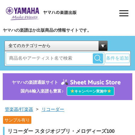
ヤマハの楽譜ほか出版商品の情報サイトです。
条件を追加
ヤマハの楽譜通販サイト
国内&輸入楽譜も豊富♪
★
★
キャンペーン実施中
管楽器/打楽器
>
リコーダー
サンプル有り
リコーダー スタジオジブリ・メロディーズ100