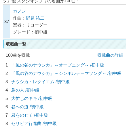
ダ』他 スタジオジブリの名曲が100曲！
カノン
作曲：
野見 祐二
37
楽器：リコーダー
グレード：初中級
収載曲一覧
100曲を収載
収載曲の詳細
1
「風の谷のナウシカ」～オープニング～ /初中級
2
「風の谷のナウシカ」～シンボルテーマソング～ /初中級
3
ナウシカ・レクイエム /初中級
4
鳥の人 /初中級
5
大忙しのキキ /初中級
6
谷への道 /初中級
7
君をのせて /初中級
8
セリビア行進曲 /初中級