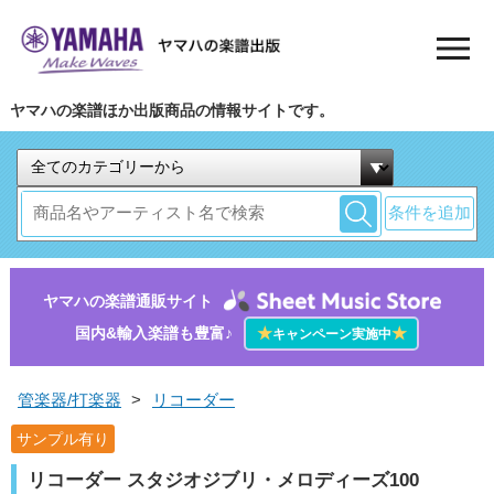
ヤマハの楽譜ほか出版商品の情報サイトです。
条件を追加
ヤマハの楽譜通販サイト
国内&輸入楽譜も豊富♪
★
★
キャンペーン実施中
管楽器/打楽器
>
リコーダー
サンプル有り
リコーダー スタジオジブリ・メロディーズ100