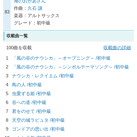
海のおかあさん
作曲：
久石 譲
83
楽器：アルトサックス
グレード：初中級
収載曲一覧
100曲を収載
収載曲の詳細
1
「風の谷のナウシカ」～オープニング～ /初中級
2
「風の谷のナウシカ」～シンボルテーマソング～ /初中級
3
ナウシカ・レクイエム /初中級
4
鳥の人 /初中級
5
虫愛ずる姫 /初中級
6
谷への道 /初中級
7
君をのせて /初中級
8
天空の城ラピュタ /初中級
9
ゴンドアの思い出 /初中級