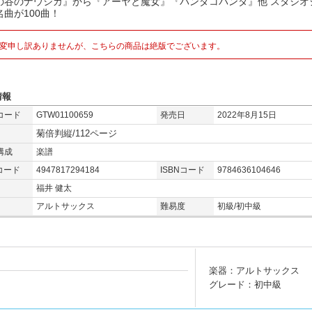
の谷のナウシカ』から『アーヤと魔女』『パンダコパンダ』他 スタジオ
名曲が100曲！
変申し訳ありませんが、こちらの商品は絶版でございます。
情報
コード
GTW01100659
発売日
2022年8月15日
菊倍判縦/112ページ
構成
楽譜
コード
4947817294184
ISBNコード
9784636104646
福井 健太
アルトサックス
難易度
初級/初中級
楽器：アルトサックス
グレード：初中級