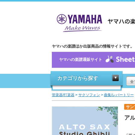
ヤマハの楽譜ほか出版商品の情報サイトです。
ヤマハの楽譜通販サイト
カテゴリから探す
全
管楽器/打楽器
>
サクソフォン
>
曲集/レパートリー
サン
アル