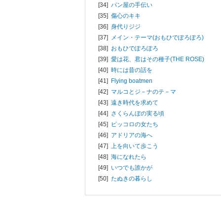
[34]
パン屋の手伝い
[35]
傷心のキキ
[36]
身代りジジ
[37]
メイン・テーマ(おもひでぽろぽろ)
[38]
おもひでぽろぽろ
[39]
愛は花、君はその種子(THE ROSE)
[40]
時には昔の話を
[41]
Flying boatmen
[42]
マルコとジ－ナのテ－マ
[43]
遠き時代を求めて
[44]
さくらんぼの実る頃
[45]
ピッコロの女たち
[46]
アドリアの海へ
[47]
上を向いて歩こう
[48]
海になれたら
[49]
いつでも誰かが
[50]
たぬきの暮らし