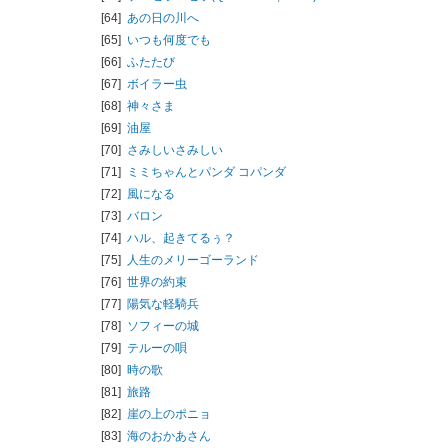
[64]
あの日の川へ
[65]
いつも何度でも
[66]
ふたたび
[67]
ボイラー虫
[68]
神々さま
[69]
油屋
[70]
さみしいさみしい
[71]
ミミちゃんとパンダ コパンダ
[72]
風になる
[73]
バロン
[74]
ハル、起きてるぅ？
[75]
人生のメリーゴーランド
[76]
世界の約束
[77]
陽気な軽騎兵
[78]
ソフィーの城
[79]
テルーの唄
[80]
時の歌
[81]
旅路
[82]
崖の上のポニョ
[83]
海のおかあさん