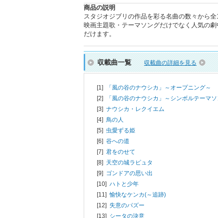
商品の説明
スタジオジブリの作品を彩る名曲の数々から全
映画主題歌・テーマソングだけでなく人気の劇
だけます。
収載曲一覧
収載曲の詳細を見る
[1]
「風の谷のナウシカ」～オープニング～
[2]
「風の谷のナウシカ」～シンボルテーマソ
[3]
ナウシカ・レクイエム
[4]
鳥の人
[5]
虫愛ずる姫
[6]
谷への道
[7]
君をのせて
[8]
天空の城ラピュタ
[9]
ゴンドアの思い出
[10]
ハトと少年
[11]
愉快なケンカ(～追跡)
[12]
失意のパズー
[13]
シータの決意