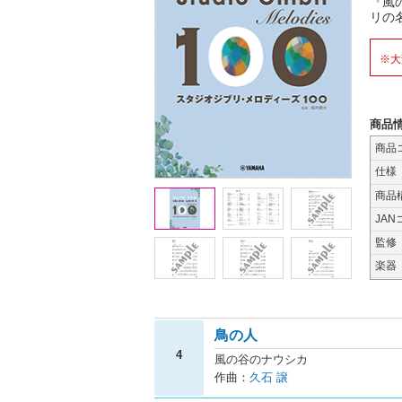
『風
リの
※大
商品
商品
仕様
商品
JAN
監修
楽器
鳥の人
4
風の谷のナウシカ
作曲：
久石 譲