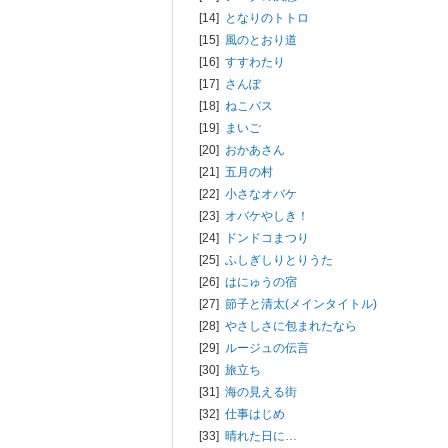
[14]
となりのトトロ
[15]
風のとおり道
[16]
すすわたり
[17]
さんぽ
[18]
ねこバス
[19]
まいご
[20]
おかあさん
[21]
五月の村
[22]
小さなオバケ
[23]
オバケやしき！
[24]
ドンドコまつり
[25]
ふしぎしりとりうた
[26]
はにゅうの宿
[27]
節子と清太(メインタイトル)
[28]
やさしさに包まれたなら
[29]
ルージュの伝言
[30]
旅立ち
[31]
海の見える街
[32]
仕事はじめ
[33]
晴れた日に…