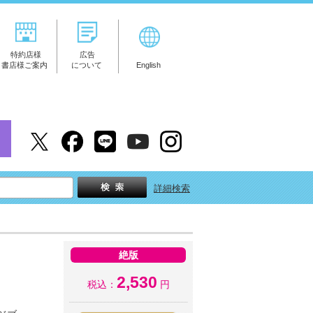
特約店様
広告
書店様ご案内
について
English
詳細検索
絶版
2,530
税込：
円