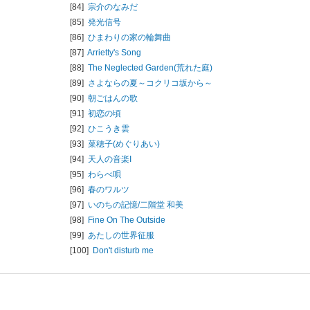
[84]
宗介のなみだ
[85]
発光信号
[86]
ひまわりの家の輪舞曲
[87]
Arrietty's Song
[88]
The Neglected Garden(荒れた庭)
[89]
さよならの夏～コクリコ坂から～
[90]
朝ごはんの歌
[91]
初恋の頃
[92]
ひこうき雲
[93]
菜穂子(めぐりあい)
[94]
天人の音楽I
[95]
わらべ唄
[96]
春のワルツ
[97]
いのちの記憶/
二階堂 和美
[98]
Fine On The Outside
[99]
あたしの世界征服
[100]
Don't disturb me