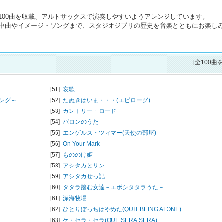
100曲を収載、アルトサックスで演奏しやすいようアレンジしています。
中曲やイメージ・ソングまで、スタジオジブリの歴史を音楽とともにお楽し
[全100曲
[51]
哀歌
ング～
[52]
たぬきはいま・・・(エピローグ)
[53]
カントリー・ロード
[54]
バロンのうた
[55]
エンゲルス・ツィマー(天使の部屋)
[56]
On Your Mark
[57]
もののけ姫
[58]
アシタカとサン
[59]
アシタカせっ記
[60]
タタラ踏む女達－エボシタタラうた－
[61]
深海牧場
[62]
ひとりぼっちはやめた(QUIT BEING ALONE)
[63]
ケ・セラ・セラ(QUE SERA,SERA)