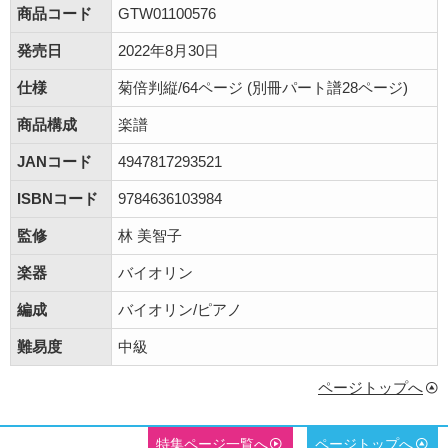
商品コード
GTW01100576
発売日
2022年8月30日
仕様
菊倍判縦/64ページ (別冊パート譜28ページ)
商品構成
楽譜
JANコード
4947817293521
ISBNコード
9784636103984
監修
林 美智子
楽器
バイオリン
編成
バイオリン/ピアノ
難易度
中級
ページトップへ
特集ページ一覧へ
ページトップへ