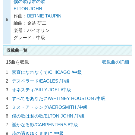
僕の歌は君の歌
ELTON JOHN
作曲：
BERNIE TAUPIN
6
編曲：金益 研二
楽器：バイオリン
グレード：中級
収載曲一覧
15曲を収載
収載曲の詳細
1
素直になれなくて/
CHICAGO
/中級
2
デスペラード/
EAGLES
/中級
3
オネスティ/
BILLY JOEL
/中級
4
すべてをあなたに/
WHITNEY HOUSTON
/中級
5
ミス・ア・シング/
AEROSMITH
/中級
6
僕の歌は君の歌/
ELTON JOHN
/中級
7
遥かなる影/
CARPENTERS
/中級
8
時の過ぎゆくままに /中級