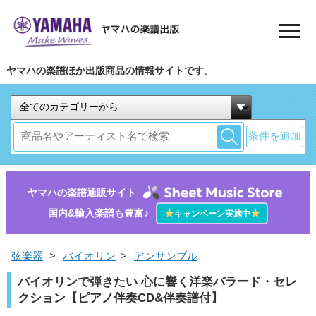
ヤマハの楽譜ほか出版商品の情報サイトです。
条件を追加
ヤマハの楽譜通販サイト
国内&輸入楽譜も豊富♪
★
★
キャンペーン実施中
弦楽器
>
バイオリン
>
アンサンブル
バイオリンで弾きたい 心に響く洋楽バラード・セレ
クション【ピアノ伴奏CD&伴奏譜付】