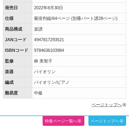
発売日
2022年8月30日
仕様
菊倍判縦/64ページ (別冊パート譜28ページ)
商品構成
楽譜
JANコード
4947817293521
ISBNコード
9784636103984
監修
林 美智子
楽器
バイオリン
編成
バイオリン/ピアノ
難易度
中級
ページトップへ
特集ページ一覧へ
ページトップへ