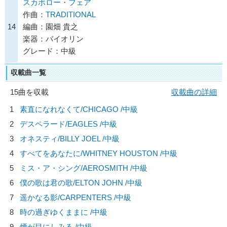
スカボロー・フェア
作曲：
TRADITIONAL
14
編曲：園畑 貴之
楽器：バイオリン
グレード：中級
収載曲一覧
15曲を収載
収載曲の詳細
1
素直になれなくて/
CHICAGO
/中級
2
デスペラード/
EAGLES
/中級
3
オネスティ/
BILLY JOEL
/中級
4
すべてをあなたに/
WHITNEY HOUSTON
/中級
5
ミス・ア・シング/
AEROSMITH
/中級
6
僕の歌は君の歌/
ELTON JOHN
/中級
7
遥かなる影/
CARPENTERS
/中級
8
時の過ぎゆくままに /中級
9
煙が目にしみる /中級