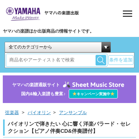
ヤマハの楽譜ほか出版商品の情報サイトです。
条件を追加
ヤマハの楽譜通販サイト
国内&輸入楽譜も豊富♪
★
★
キャンペーン実施中
弦楽器
>
バイオリン
>
アンサンブル
バイオリンで弾きたい 心に響く洋楽バラード・セレ
クション【ピアノ伴奏CD&伴奏譜付】