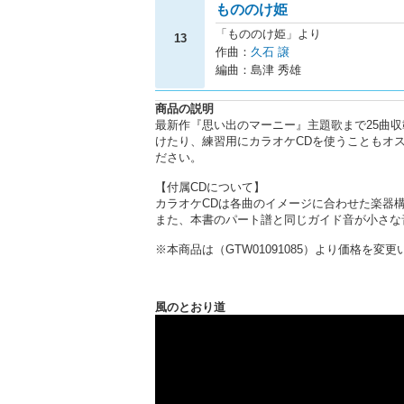
もののけ姫
「もののけ姫」より
13
作曲：
久石 譲
編曲：島津 秀雄
商品の説明
最新作『思い出のマーニー』主題歌まで25曲
けたり、練習用にカラオケCDを使うこともオ
ださい。
【付属CDについて】
カラオケCDは各曲のイメージに合わせた楽器構
また、本書のパート譜と同じガイド音が小さな
※本商品は（GTW01091085）より価格を
風のとおり道