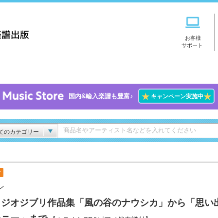
お客様
サポート
★
★
国内&輸入楽譜も豊富♪
キャンペーン実施中
てのカテゴリー
付
ン
タジオジブリ作品集「風の谷のナウシカ」から「思い