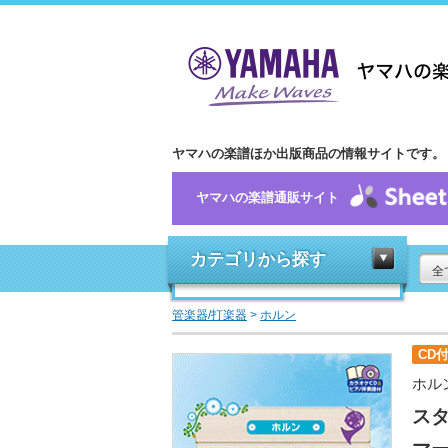
ヤマハの楽譜ほか出版商品の情報サイトです。
ヤマハの楽譜通販サイト
カテゴリから探す
全
管楽器/打楽器
>
ホルン
CD
ホル
ス