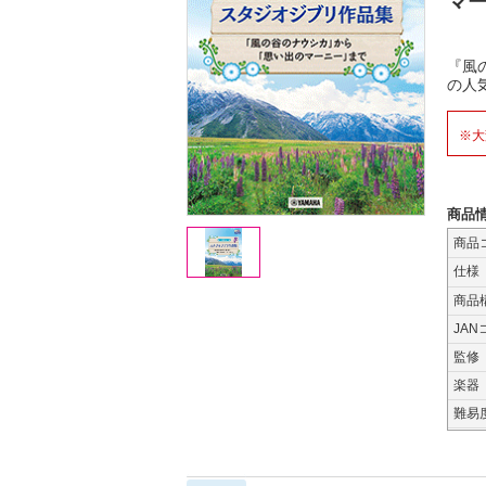
マ
『風
の人
※大
商品
商品
仕様
商品
JAN
監修
楽器
難易