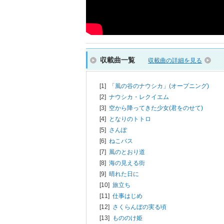
収載曲一覧
収載曲の詳細を見る
[1]
「風の谷のナウシカ」(オープニング)
[2]
ナウシカ・レクイエム
[3]
空から降ってきた少女(君をのせて)
[4]
となりのトトロ
[5]
さんぽ
[6]
ねこバス
[7]
風のとおり道
[8]
海の見える街
[9]
晴れた日に
[10]
旅立ち
[11]
仕事はじめ
[12]
さくらんぼの実る頃
[13]
もののけ姫