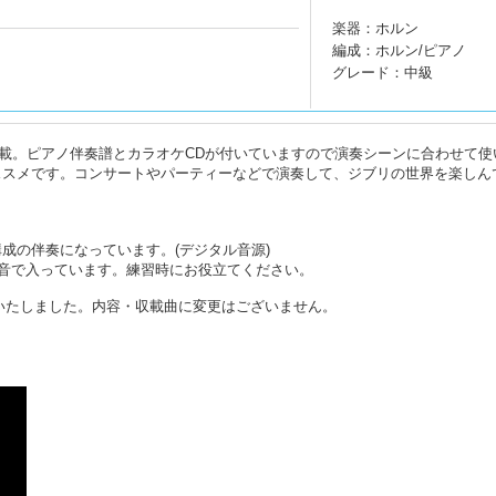
楽器：ホルン
編成：ホルン/ピアノ
グレード：中級
収載。ピアノ伴奏譜とカラオケCDが付いていますので演奏シーンに合わせて使
ススメです。コンサートやパーティーなどで演奏して、ジブリの世界を楽しん
成の伴奏になっています。(デジタル音源)
音で入っています。練習時にお役立てください。
変更いたしました。内容・収載曲に変更はございません。