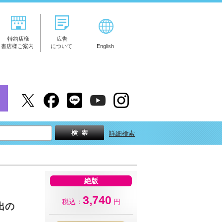
特約店様
広告
書店様ご案内
について
English
詳細検索
絶版
3,740
税込：
円
出の