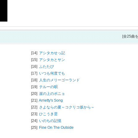
[全25曲
[14]
アシタカせっ記
[15]
アシタカとサン
[16]
ふたたび
[17]
いつも何度でも
[18]
人生のメリーゴーランド
[19]
テルーの唄
[20]
崖の上のポニョ
[21]
Arrietty's Song
[22]
さよならの夏～コクリコ坂から～
[23]
ひこうき雲
[24]
いのちの記憶
[25]
Fine On The Outside