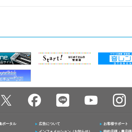
集ポータル
広告について
お客様サポート
インフォメーション（お知らせ）
特約店様・書店様