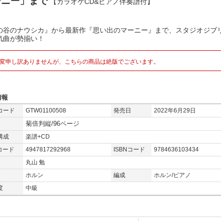
ーニー」まで
【カラオケCD&ピアノ伴奏譜付】
の谷のナウシカ』から最新作『思い出のマーニー』まで、スタジオジブ
気曲が勢揃い！
変申し訳ありませんが、こちらの商品は絶版でございます。
情報
コード
GTW01100508
発売日
2022年6月29日
菊倍判縦/96ページ
構成
楽譜+CD
コード
4947817292968
ISBNコード
9784636103434
丸山 勉
ホルン
編成
ホルン/ピアノ
度
中級