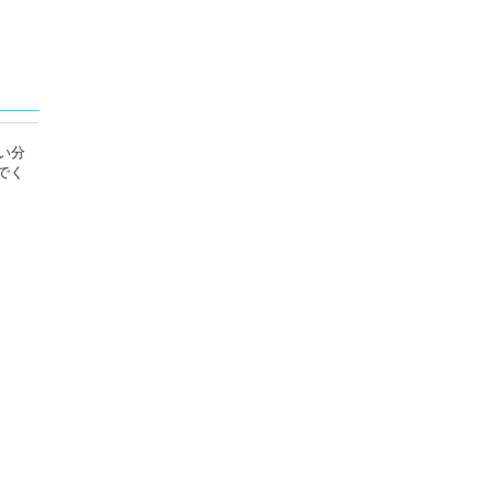
い分
でく