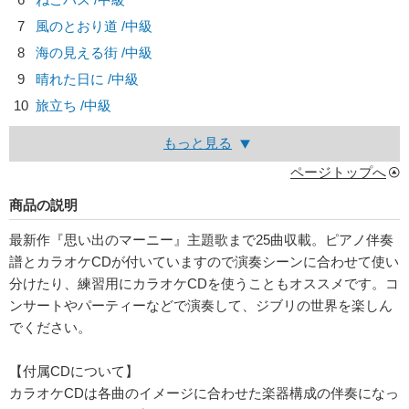
7
風のとおり道 /中級
8
海の見える街 /中級
9
晴れた日に /中級
10
旅立ち /中級
もっと見る
ページトップへ
商品の説明
最新作『思い出のマーニー』主題歌まで25曲収載。ピアノ伴奏
譜とカラオケCDが付いていますので演奏シーンに合わせて使い
分けたり、練習用にカラオケCDを使うこともオススメです。コ
ンサートやパーティーなどで演奏して、ジブリの世界を楽しん
でください。
【付属CDについて】
カラオケCDは各曲のイメージに合わせた楽器構成の伴奏になっ