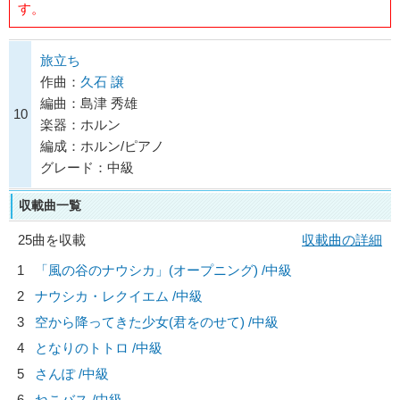
す。
旅立ち
作曲：
久石 譲
編曲：島津 秀雄
10
楽器：ホルン
編成：ホルン/ピアノ
グレード：中級
収載曲一覧
25曲を収載
収載曲の詳細
1
「風の谷のナウシカ」(オープニング) /中級
2
ナウシカ・レクイエム /中級
3
空から降ってきた少女(君をのせて) /中級
4
となりのトトロ /中級
5
さんぽ /中級
6
ねこバス /中級