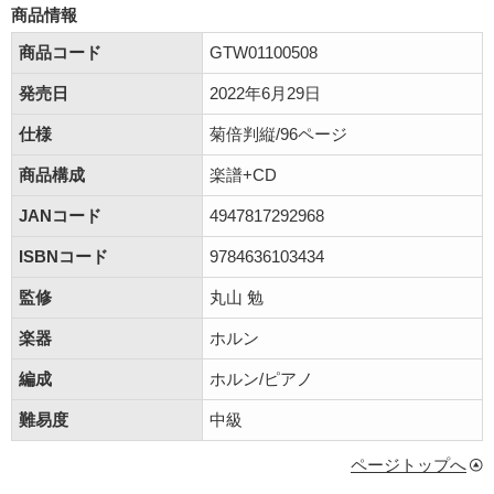
商品情報
商品コード
GTW01100508
発売日
2022年6月29日
仕様
菊倍判縦/96ページ
商品構成
楽譜+CD
JANコード
4947817292968
ISBNコード
9784636103434
監修
丸山 勉
楽器
ホルン
編成
ホルン/ピアノ
難易度
中級
ページトップへ