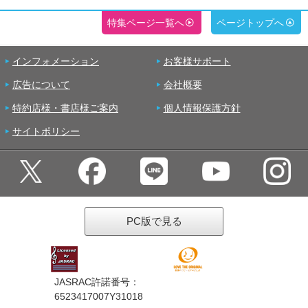
特集ページ一覧へ
ページトップへ
インフォメーション
お客様サポート
広告について
会社概要
特約店様・書店様ご案内
個人情報保護方針
サイトポリシー
PC版で見る
JASRAC許諾番号：
6523417007Y31018