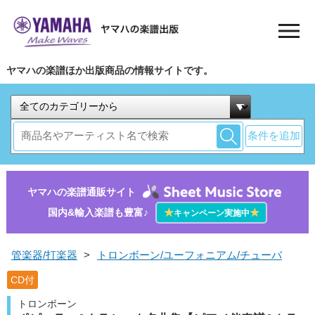
ヤマハの楽譜ほか出版商品の情報サイトです。
条件を追加
ヤマハの楽譜通販サイト
国内&輸入楽譜も豊富♪
★
★
キャンペーン実施中
管楽器/打楽器
>
トロンボーン/ユーフォニアム/チューバ
CD付
トロンボーン