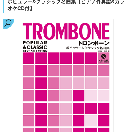
ポピュラー&クラシック名曲集【ピアノ伴奏譜&カラ
オケCD付】