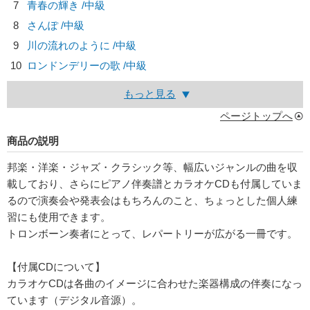
7
青春の輝き /中級
8
さんぽ /中級
9
川の流れのように /中級
10
ロンドンデリーの歌 /中級
もっと見る
ページトップへ
商品の説明
邦楽・洋楽・ジャズ・クラシック等、幅広いジャンルの曲を収
載しており、さらにピアノ伴奏譜とカラオケCDも付属していま
るので演奏会や発表会はもちろんのこと、ちょっとした個人練
習にも使用できます。
トロンボーン奏者にとって、レパートリーが広がる一冊です。
【付属CDについて】
カラオケCDは各曲のイメージに合わせた楽器構成の伴奏になっ
ています（デジタル音源）。