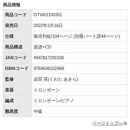
商品情報
商品コード
GTW01100351
発売日
2022年3月16日
仕様
菊倍判縦/104ページ (別冊パート譜44ページ)
商品構成
楽譜+CD
JANコード
4947817291930
ISBNコード
9784636102468
監修
桒田 晃(くわた あきら)
楽器
トロンボーン
編成
トロンボーン/ピアノ
難易度
中級
ページトップへ