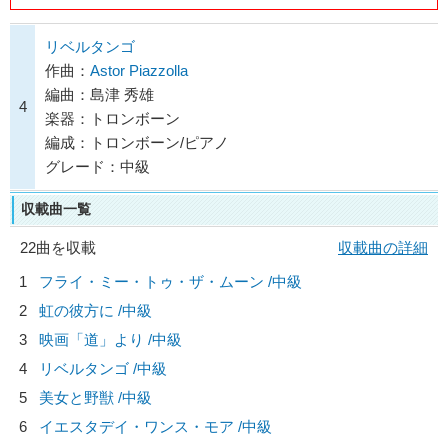
リベルタンゴ
作曲：
Astor Piazzolla
編曲：島津 秀雄
4
楽器：トロンボーン
編成：トロンボーン/ピアノ
グレード：中級
収載曲一覧
22曲を収載
収載曲の詳細
1
フライ・ミー・トゥ・ザ・ムーン /中級
2
虹の彼方に /中級
3
映画「道」より /中級
4
リベルタンゴ /中級
5
美女と野獣 /中級
6
イエスタデイ・ワンス・モア /中級