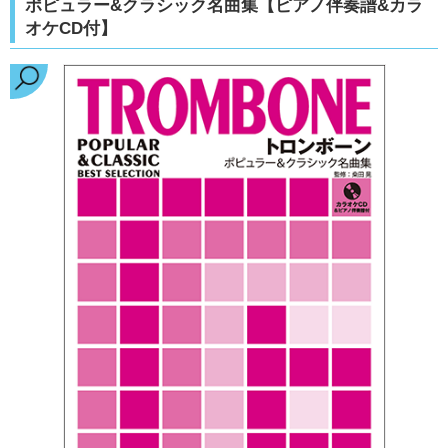
ポピュラー&クラシック名曲集【ピアノ伴奏譜&カラ
オケCD付】