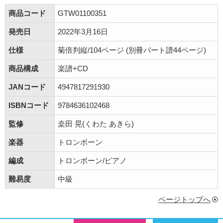
商品コード
GTW01100351
発売日
2022年3月16日
仕様
菊倍判縦/104ページ (別冊パート譜44ページ)
商品構成
楽譜+CD
JANコード
4947817291930
ISBNコード
9784636102468
監修
桒田 晃(くわた あきら)
楽器
トロンボーン
編成
トロンボーン/ピアノ
難易度
中級
ページトップへ