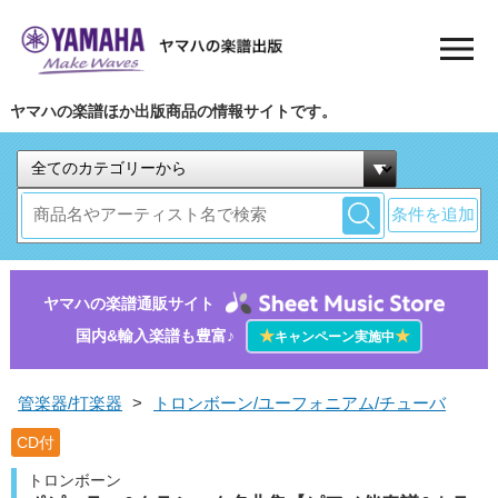
ヤマハの楽譜ほか出版商品の情報サイトです。
条件を追加
ヤマハの楽譜通販サイト
国内&輸入楽譜も豊富♪
★
★
キャンペーン実施中
管楽器/打楽器
>
トロンボーン/ユーフォニアム/チューバ
CD付
トロンボーン