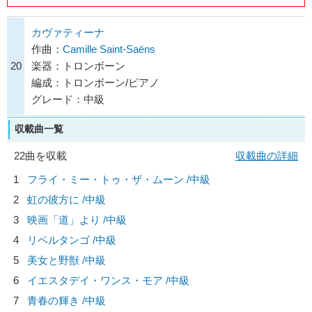
カヴァティーナ
作曲：
Camille Saint-Saëns
20
楽器：トロンボーン
編成：トロンボーン/ピアノ
グレード：中級
収載曲一覧
22曲を収載
収載曲の詳細
1
フライ・ミー・トゥ・ザ・ムーン /中級
2
虹の彼方に /中級
3
映画「道」より /中級
4
リベルタンゴ /中級
5
美女と野獣 /中級
6
イエスタデイ・ワンス・モア /中級
7
青春の輝き /中級