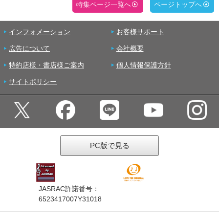
特集ページ一覧へ
ページトップへ
インフォメーション
お客様サポート
広告について
会社概要
特約店様・書店様ご案内
個人情報保護方針
サイトポリシー
PC版で見る
JASRAC許諾番号：
6523417007Y31018