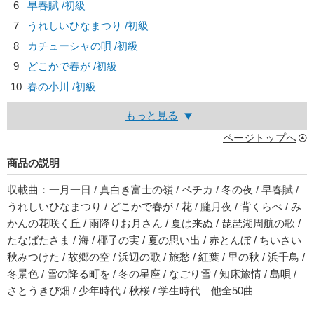
6
早春賦 /初級
7
うれしいひなまつり /初級
8
カチューシャの唄 /初級
9
どこかで春が /初級
10
春の小川 /初級
もっと見る
ページトップへ
商品の説明
収載曲：一月一日 / 真白き富士の嶺 / ペチカ / 冬の夜 / 早春賦 /
うれしいひなまつり / どこかで春が / 花 / 朧月夜 / 背くらべ / み
かんの花咲く丘 / 雨降りお月さん / 夏は来ぬ / 琵琶湖周航の歌 /
たなばたさま / 海 / 椰子の実 / 夏の思い出 / 赤とんぼ / ちいさい
秋みつけた / 故郷の空 / 浜辺の歌 / 旅愁 / 紅葉 / 里の秋 / 浜千鳥 /
冬景色 / 雪の降る町を / 冬の星座 / なごり雪 / 知床旅情 / 島唄 /
さとうきび畑 / 少年時代 / 秋桜 / 学生時代 他全50曲