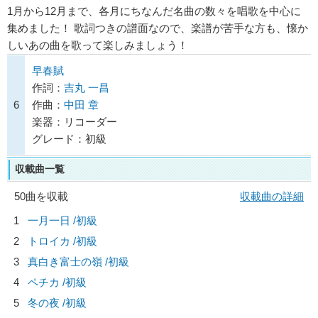
1月から12月まで、各月にちなんだ名曲の数々を唱歌を中心に
集めました！ 歌詞つきの譜面なので、楽譜が苦手な方も、懐か
しいあの曲を歌って楽しみましょう！
早春賦
作詞：
吉丸 一昌
6
作曲：
中田 章
楽器：リコーダー
グレード：初級
収載曲一覧
50曲を収載
収載曲の詳細
1
一月一日 /初級
2
トロイカ /初級
3
真白き富士の嶺 /初級
4
ペチカ /初級
5
冬の夜 /初級