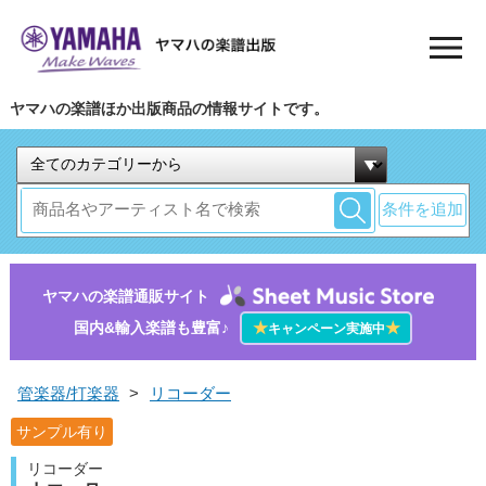
ヤマハの楽譜ほか出版商品の情報サイトです。
条件を追加
ヤマハの楽譜通販サイト
国内&輸入楽譜も豊富♪
★
★
キャンペーン実施中
管楽器/打楽器
>
リコーダー
サンプル有り
リコーダー