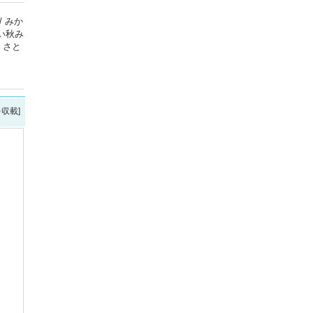
/ みか
さい秋み
/ さと
を収載]