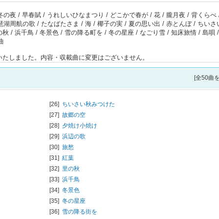
の夜 / 早春賦 / うれしいひなまつり / どこかで春が / 花 / 朧月夜 / 背くらべ 
湖周航の歌 / たなばたさま / 海 / 椰子の実 / 夏の思い出 / 赤とんぼ / ちい
の秋 / 浜千鳥 / 冬景色 / 雪の降る町を / 冬の星座 / なごり雪 / 知床旅情 / 島唄 
曲
変更いたしました。内容・収載曲に変更はございません。
[全50曲
[26]
ちいさい秋みつけた
[27]
故郷の空
[28]
夕焼け小焼け
[29]
浜辺の歌
[30]
旅愁
[31]
紅葉
[32]
里の秋
[33]
浜千鳥
[34]
冬景色
[35]
冬の星座
[36]
雪の降る街を