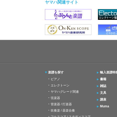
ヤマハ関連サイト
楽譜を探す
輸入楽譜特
ピアノ
書籍
エレクトーン
雑誌
ヤマハグレード関連
文具
弦楽器
講座
管楽器 / 打楽器
Muma
吹奏楽 / 器楽合奏
フルスコア / スタディスコア