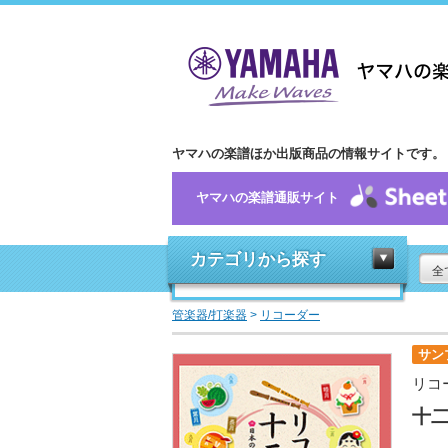
ヤマハの楽譜ほか出版商品の情報サイトです。
ヤマハの楽譜通販サイト
カテゴリから探す
全
管楽器/打楽器
>
リコーダー
サン
リコ
十