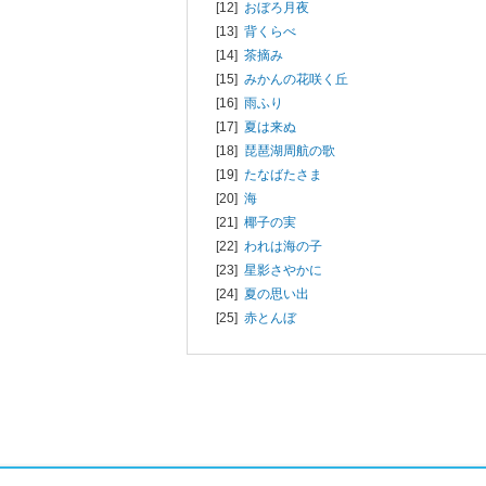
[12]
おぼろ月夜
[13]
背くらべ
[14]
茶摘み
[15]
みかんの花咲く丘
[16]
雨ふり
[17]
夏は来ぬ
[18]
琵琶湖周航の歌
[19]
たなばたさま
[20]
海
[21]
椰子の実
[22]
われは海の子
[23]
星影さやかに
[24]
夏の思い出
[25]
赤とんぼ