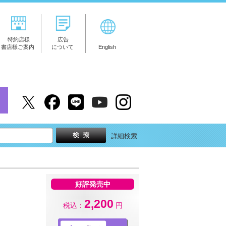
特約店様
広告
書店様ご案内
について
English
詳細検索
好評発売中
2,200
税込：
円