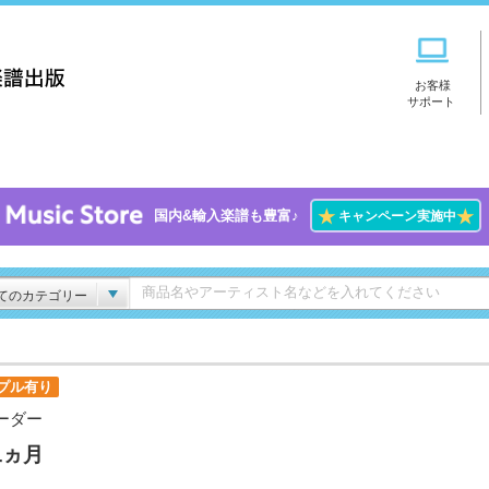
お客様
サポート
★
★
国内&輸入楽譜も豊富♪
キャンペーン実施中
てのカテゴリー
プル有り
ーダー
二ヵ月