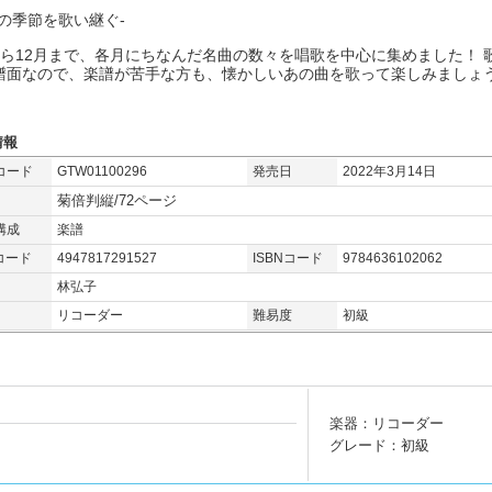
本の季節を歌い継ぐ-
から12月まで、各月にちなんだ名曲の数々を唱歌を中心に集めました！ 
譜面なので、楽譜が苦手な方も、懐かしいあの曲を歌って楽しみましょ
情報
コード
GTW01100296
発売日
2022年3月14日
菊倍判縦/72ページ
構成
楽譜
コード
4947817291527
ISBNコード
9784636102062
林弘子
リコーダー
難易度
初級
楽器：リコーダー
グレード：初級