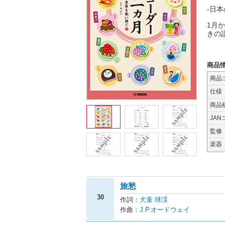
-日
1月
きの
商品
商品
仕様
商品
JAN
監修
楽器
旅愁
30
作詞：
犬童 球渓
作曲：
J.P.オードウェイ