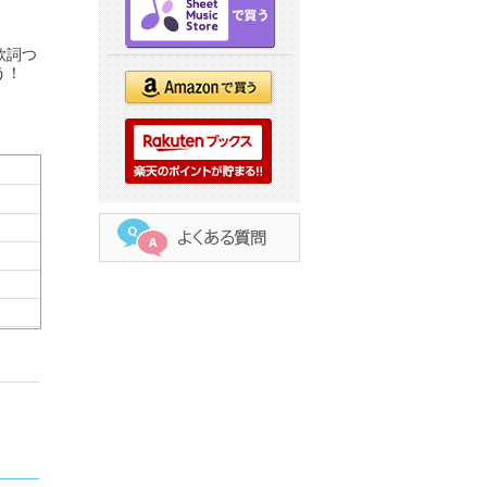
歌詞つ
う！