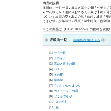
商品の説明
収載曲：一月一日 / 真白き富士の嶺 / ペチカ / 冬
んの花咲く丘 / 雨降りお月さん / 夏は来ぬ / 琵琶
つけた / 故郷の空 / 浜辺の歌 / 旅愁 / 紅葉 / 里
うきび畑 / 少年時代 / 秋桜 / 学生時代 他全50
※この商品は（GTW01089559）の価格を
収載曲一覧
収載曲の詳細を見る
[1]
一月一日
[2]
トロイカ
[3]
真白き富士の嶺
[4]
ペチカ
[5]
冬の夜
[6]
早春賦
[7]
うれしいひなまつり
[8]
カチューシャの唄
[9]
どこかで春が
[10]
春の小川
[11]
花