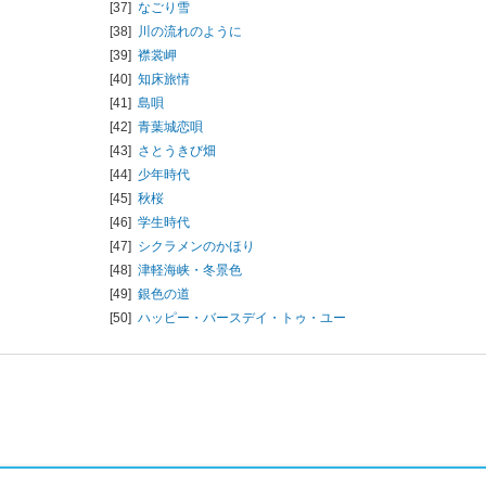
[37]
なごり雪
[38]
川の流れのように
[39]
襟裳岬
[40]
知床旅情
[41]
島唄
[42]
青葉城恋唄
[43]
さとうきび畑
[44]
少年時代
[45]
秋桜
[46]
学生時代
[47]
シクラメンのかほり
[48]
津軽海峡・冬景色
[49]
銀色の道
[50]
ハッピー・バースデイ・トゥ・ユー