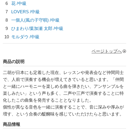
6
花 /中級
7
LOVERS /中級
8
一個人(風の子守唄) /中級
9
ひまわり/
葉加瀬 太郎
/中級
10
モルダウ /中級
ページトップへ
商品の説明
二胡が日本にも定着した現在、レッスンや発表会など仲間同士
で、人前で演奏する機会が増えてきていると思います。「仲間
と一緒にハーモニーを楽しめる曲を弾きたい、アンサンブルを
楽しみたい」という声も多く、二声や三声で演奏することに特
化したこの曲集を発売することとなりました。
個性が異なる音色を一緒に演奏することで、音に深みや厚みが
増す、という合奏の醍醐味を感じていただけたらと思います。
商品情報