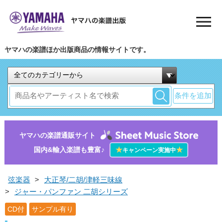
ヤマハの楽譜ほか出版商品の情報サイトです。
条件を追加
ヤマハの楽譜通販サイト
国内&輸入楽譜も豊富♪
★
★
キャンペーン実施中
弦楽器
>
大正琴/二胡/津軽三味線
>
ジャー・パンファン 二胡シリーズ
CD付
サンプル有り