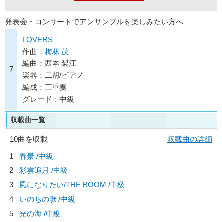
発表会・コンサートでアンサンブルを楽しみたい方へ
LOVERS
作曲：
梅林 茂
編曲：西本 梨江
7
楽器：二胡/ピアノ
編成：三重奏
グレード：中級
収載曲一覧
10曲を収載
収載曲の詳細
1
春景 /中級
2
彩雲追月 /中級
3
風になりたい/
THE BOOM
/中級
4
いのちの歌 /中級
5
光の海 /中級