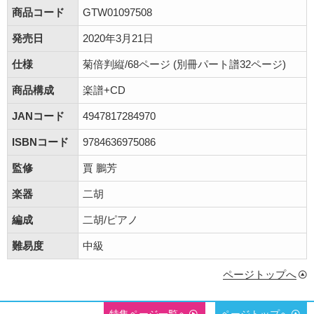
商品コード
GTW01097508
発売日
2020年3月21日
仕様
菊倍判縦/68ページ (別冊パート譜32ページ)
商品構成
楽譜+CD
JANコード
4947817284970
ISBNコード
9784636975086
監修
賈 鵬芳
楽器
二胡
編成
二胡/ピアノ
難易度
中級
ページトップへ