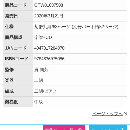
商品コード
GTW01097508
発売日
2020年3月21日
仕様
菊倍判縦/68ページ (別冊パート譜32ページ)
商品構成
楽譜+CD
JANコード
4947817284970
ISBNコード
9784636975086
監修
賈 鵬芳
楽器
二胡
編成
二胡/ピアノ
難易度
中級
ページトップへ