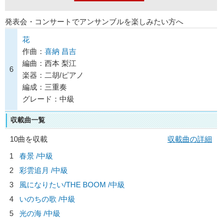
発表会・コンサートでアンサンブルを楽しみたい方へ
花
作曲：
喜納 昌吉
編曲：西本 梨江
6
楽器：二胡/ピアノ
編成：三重奏
グレード：中級
収載曲一覧
10曲を収載
収載曲の詳細
1
春景 /中級
2
彩雲追月 /中級
3
風になりたい/
THE BOOM
/中級
4
いのちの歌 /中級
5
光の海 /中級