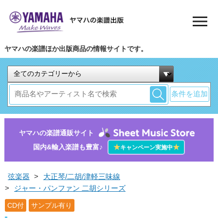
ヤマハの楽譜ほか出版商品の情報サイトです。
条件を追加
ヤマハの楽譜通販サイト
国内&輸入楽譜も豊富♪
★
★
キャンペーン実施中
弦楽器
>
大正琴/二胡/津軽三味線
>
ジャー・パンファン 二胡シリーズ
CD付
サンプル有り