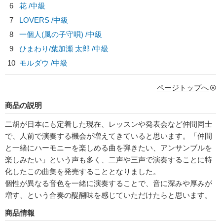
6
花 /中級
7
LOVERS /中級
8
一個人(風の子守唄) /中級
9
ひまわり/
葉加瀬 太郎
/中級
10
モルダウ /中級
ページトップへ
商品の説明
二胡が日本にも定着した現在、レッスンや発表会など仲間同士
で、人前で演奏する機会が増えてきていると思います。「仲間
と一緒にハーモニーを楽しめる曲を弾きたい、アンサンブルを
楽しみたい」という声も多く、二声や三声で演奏することに特
化したこの曲集を発売することとなりました。
個性が異なる音色を一緒に演奏することで、音に深みや厚みが
増す、という合奏の醍醐味を感じていただけたらと思います。
商品情報