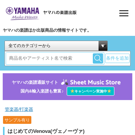
ヤマハの楽譜ほか出版商品の情報サイトです。
条件を追加
ヤマハの楽譜通販サイト
国内&輸入楽譜も豊富♪
★
★
キャンペーン実施中
管楽器/打楽器
サンプル有り
はじめてのVenova(ヴェノーヴァ)