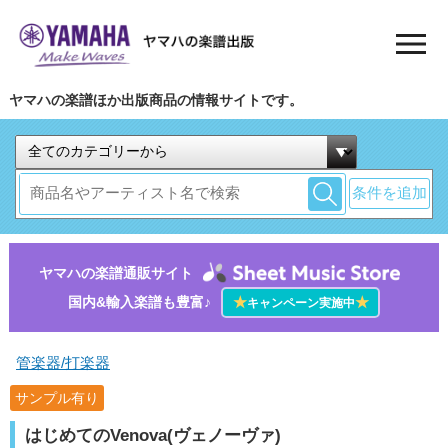
ヤマハの楽譜ほか出版商品の情報サイトです。
条件を追加
ヤマハの楽譜通販サイト
国内&輸入楽譜も豊富♪
★
★
キャンペーン実施中
管楽器/打楽器
サンプル有り
はじめてのVenova(ヴェノーヴァ)