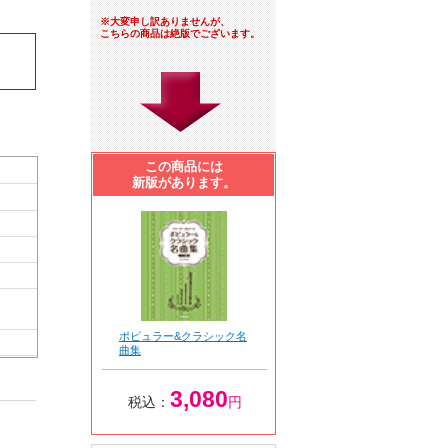
※大変申し訳ありませんが、
こちらの商品は絶版でございます。
この商品には
新版があります。
ポピュラー&クラシック名
曲集
3,080
税込：
円