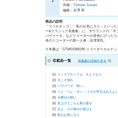
3
作曲：
Tielman Susato
編曲：吉澤 実
商品の説明
「リベルタンゴ」「私のお気に入り」といった
ー&クラシック名曲集」に、ダウランドの「今
パヴァーヌ」などリコーダーの音色にぴったり
本のリコーダーの第一人者・吉澤実氏。
※本書は「GTW01088290 リコーダーカ
収載曲一覧
収載曲の詳細を見る
[1]
インスブルックよ、さようなら
[2]
今こそ別れ
[3]
パヴァーヌ「戦い」
[4]
イレ・ベレ・ボン ～うちの亭主はお人よ
[5]
火曜日の朝に
[6]
見上げてごらん夜の星を
[7]
主よ、人の望みの喜びよ
[8]
私のお気に入り