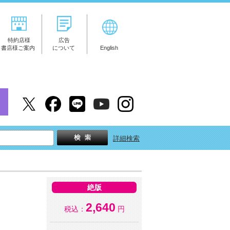
特約店様
広告
書店様ご案内
について
English
詳細検索
絶版
2,640
税込：
円