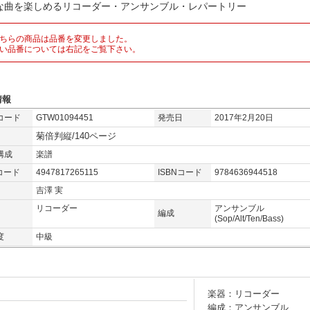
な曲を楽しめるリコーダー・アンサンブル・レパートリー
ちらの商品は品番を変更しました。
い品番については右記をご覧下さい。
情報
コード
GTW01094451
発売日
2017年2月20日
菊倍判縦/140ページ
構成
楽譜
コード
4947817265115
ISBNコード
9784636944518
吉澤 実
リコーダー
アンサンブル
編成
(Sop/Alt/Ten/Bass)
度
中級
楽器：リコーダー
編成：アンサンブル