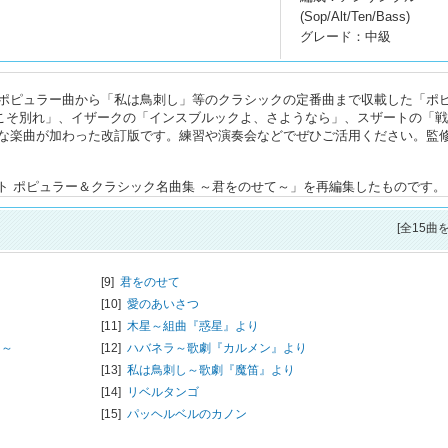
(Sop/Alt/Ten/Bass)
グレード：中級
ポピュラー曲から「私は鳥刺し」等のクラシックの定番曲まで収載した「ポ
こそ別れ」、イザークの「インスブルックよ、さようなら」、スザートの「
な楽曲が加わった改訂版です。練習や演奏会などでぜひご活用ください。監
ルテット ポピュラー＆クラシック名曲集 ～君をのせて～」を再編集したものです。
[全15曲
[9]
君をのせて
[10]
愛のあいさつ
[11]
木星～組曲『惑星』より
し～
[12]
ハバネラ～歌劇『カルメン』より
[13]
私は鳥刺し～歌劇『魔笛』より
[14]
リベルタンゴ
[15]
パッヘルベルのカノン