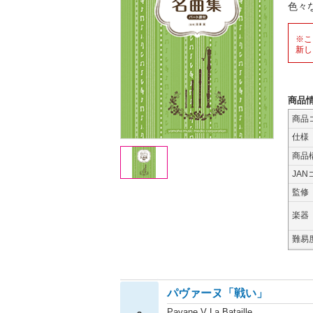
色々
※こ
新し
商品
商品
仕様
商品
JAN
監修
楽器
難易
パヴァーヌ「戦い」
Pavane V La Bataille