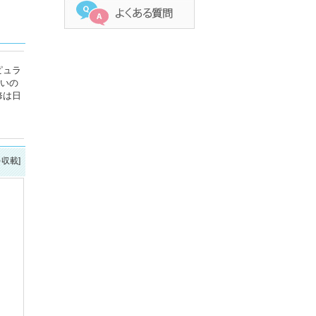
ピュラ
戦いの
修は日
を収載]