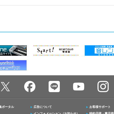
集ポータル
広告について
お客様サポート
インフォメーション（お知らせ）
特約店様・書店様