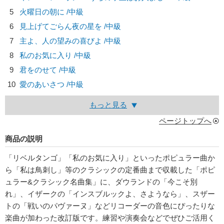
5
火曜日の朝に /中級
6
見上げてごらん夜の星を /中級
7
主よ、人の望みの喜びよ /中級
8
私のお気に入り /中級
9
君をのせて /中級
10
愛のあいさつ /中級
もっと見る
ページトップへ
商品の説明
「リベルタンゴ」「私のお気に入り」といったポピュラー曲か
ら「私は鳥刺し」等のクラシックの定番曲まで収載した「ポピ
ュラー&クラシック名曲集」に、ダウランドの「今こそ別
れ」、イザークの「インスブルックよ、さようなら」、スザー
トの「戦いのパヴァーヌ」などリコーダーの音色にぴったりな
楽曲が加わった改訂版です。練習や演奏会などでぜひご活用く