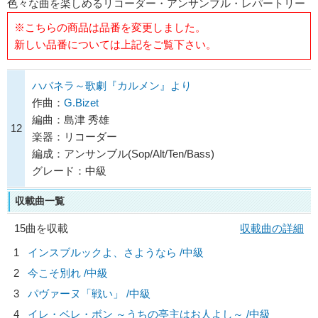
色々な曲を楽しめるリコーダー・アンサンブル・レパートリー
※こちらの商品は品番を変更しました。
新しい品番については上記をご覧下さい。
ハバネラ～歌劇『カルメン』より
作曲：
G.Bizet
編曲：島津 秀雄
12
楽器：リコーダー
編成：アンサンブル(Sop/Alt/Ten/Bass)
グレード：中級
収載曲一覧
15曲を収載
収載曲の詳細
1
インスブルックよ、さようなら /中級
2
今こそ別れ /中級
3
パヴァーヌ「戦い」 /中級
4
イレ・ベレ・ボン ～うちの亭主はお人よし～ /中級