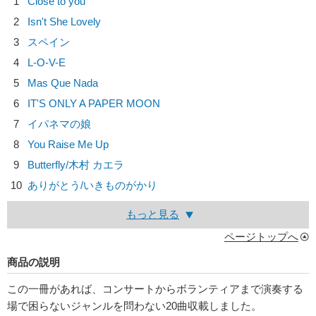
1
Close to you
2
Isn't She Lovely
3
スペイン
4
L-O-V-E
5
Mas Que Nada
6
IT'S ONLY A PAPER MOON
7
イパネマの娘
8
You Raise Me Up
9
Butterfly/
木村 カエラ
10
ありがとう/
いきものがかり
もっと見る
ページトップへ
商品の説明
この一冊があれば、コンサートからボランティアまで演奏する
場で困らないジャンルを問わない20曲収載しました。