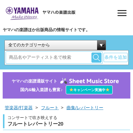
ヤマハの楽譜ほか出版商品の情報サイトです。
条件を追加
ヤマハの楽譜通販サイト
国内&輸入楽譜も豊富♪
★
★
キャンペーン実施中
管楽器/打楽器
>
フルート
>
曲集/レパートリー
コンサートで吹き映えする
フルートレパートリー20