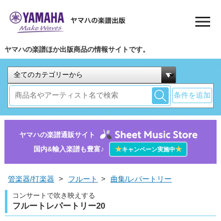
ヤマハの楽譜ほか出版商品の情報サイトです。
条件を追加
ヤマハの楽譜通販サイト
国内&輸入楽譜も豊富♪
★
★
キャンペーン実施中
管楽器/打楽器
>
フルート
>
曲集/レパートリー
コンサートで吹き映えする
フルートレパートリー20