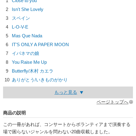
1
Close to you
2
Isn't She Lovely
3
スペイン
4
L-O-V-E
5
Mas Que Nada
6
IT'S ONLY A PAPER MOON
7
イパネマの娘
8
You Raise Me Up
9
Butterfly/
木村 カエラ
10
ありがとう/
いきものがかり
もっと見る
ページトップへ
商品の説明
この一冊があれば、コンサートからボランティアまで演奏する
場で困らないジャンルを問わない20曲収載しました。