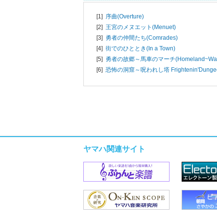
[1]
序曲(Overture)
[2]
王宮のメヌエット(Menuet)
[3]
勇者の仲間たち(Comrades)
[4]
街でのひととき(In a Town)
[5]
勇者の故郷～馬車のマーチ(Homeland~Wagon
[6]
恐怖の洞窟～呪われし塔 Frightenin'Dunge
ヤマハ関連サイト