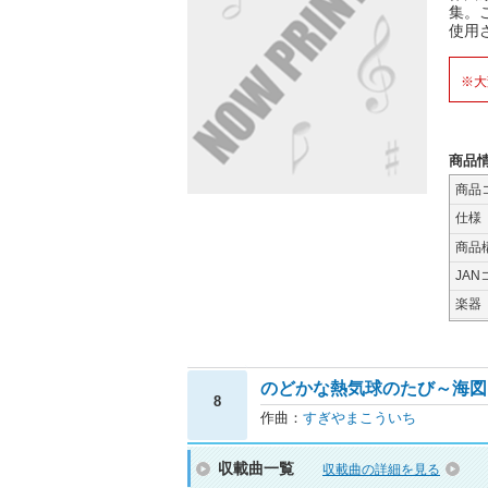
集。
使用
※大
商品
商品
仕様
商品
JAN
楽器
のどかな熱気球のたび～海図を広げて
8
作曲：
すぎやまこういち
収載曲一覧
収載曲の詳細を見る