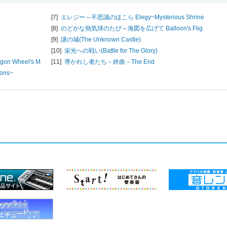
[7]
エレジー～不思議のほこら Elegy~Mysterious Shrine
[8]
のどかな熱気球のたび～海図を広げて Balloon's Flig
[9]
謎の城(The Unknown Castle)
[10]
栄光への戦い(Battle for The Glory)
 Wheel's M
[11]
導かれし者たち－終曲－The End
ons~