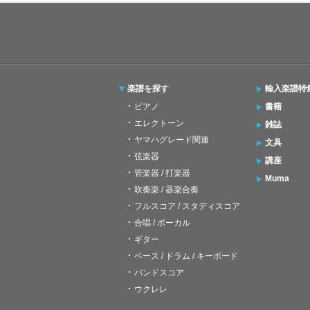
楽譜を探す
輸入楽譜特
ピアノ
書籍
エレクトーン
雑誌
ヤマハグレード関連
文具
弦楽器
講座
管楽器 / 打楽器
Muma
吹奏楽 / 器楽合奏
フルスコア / スタディスコア
合唱 / ボーカル
ギター
ベース / ドラム / キーボード
バンドスコア
ウクレレ