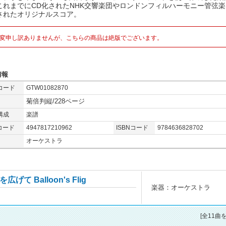
これまでにCD化されたNHK交響楽団やロンドンフィルハーモニー管弦
されたオリジナルスコア。
変申し訳ありませんが、こちらの商品は絶版でございます。
情報
コード
GTW01082870
菊倍判縦/228ページ
構成
楽譜
コード
4947817210962
ISBNコード
9784636828702
オーケストラ
 Balloon's Flig
楽器：オーケストラ
[全11曲