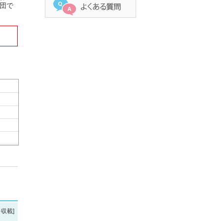
楽団で
を収載]