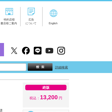
特約店様
広告
書店様ご案内
について
English
詳細検索
絶版
13,200
税込：
円
譜