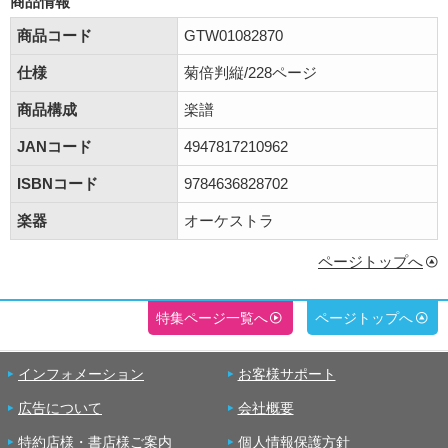
商品情報
商品コード
GTW01082870
仕様
菊倍判縦/228ページ
商品構成
楽譜
JANコード
4947817210962
ISBNコード
9784636828702
楽器
オーケストラ
ページトップへ
特集ページ一覧へ
ページトップへ
インフォメーション
お客様サポート
広告について
会社概要
特約店様・書店様ご案内
個人情報保護方針