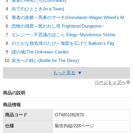
3
勇者の仲間たち(Comrades)
4
街でのひととき(In a Town)
5
勇者の故郷～馬車のマーチ(Homeland~Wagon Wheel's M
6
恐怖の洞窟～呪われし塔 Frightenin'Dungeons~
7
エレジー～不思議のほこら Elegy~Mysterious Shrine
8
のどかな熱気球のたび～海図を広げて Balloon's Flig
9
謎の城(The Unknown Castle)
10
栄光への戦い(Battle for The Glory)
もっと見る
ページトップへ
商品の説明
商品情報
商品コード
GTW01082870
仕様
菊倍判縦/228ページ