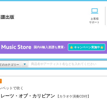
お客様
サポート
★
★
国内&輸入楽譜も豊富♪
キャンペーン実施中
てのカテゴリー
付
ンペットで吹く
イレーツ・オブ・カリビアン
【カラオケ演奏CD付】