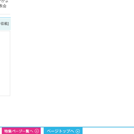
ンがよ
表会
を収載]