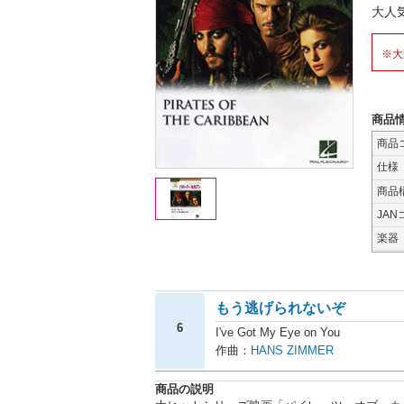
大人
※大
商品
商品
仕様
商品
JAN
楽器
もう逃げられないぞ
6
I've Got My Eye on You
作曲：
HANS ZIMMER
商品の説明