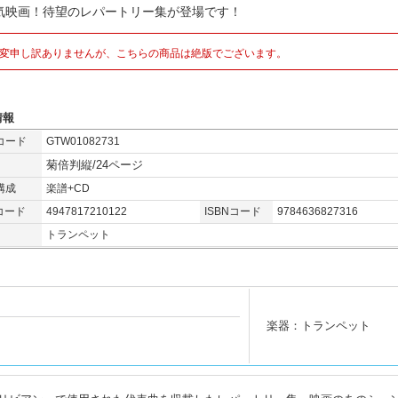
気映画！待望のレパートリー集が登場です！
変申し訳ありませんが、こちらの商品は絶版でございます。
情報
コード
GTW01082731
菊倍判縦/24ページ
構成
楽譜+CD
コード
4947817210122
ISBNコード
9784636827316
トランペット
楽器：トランペット