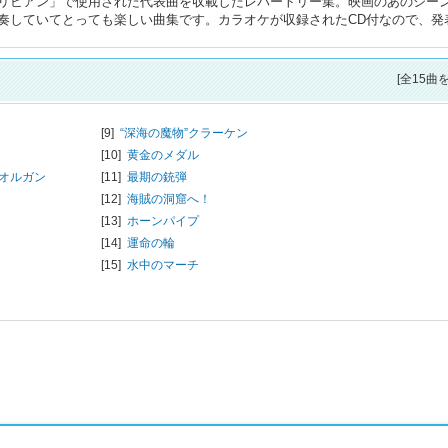
リビアン」で使用された代表曲を収載したレパートリー集。映画のあのシー
奏していてとっても楽しい曲集です。カラオケが収録されたCD付なので、発
[全15曲
[9]
“深海の魔物”クラーケン
[10]
黄金のメダル
オルガン
[11]
最期の銃弾
[12]
海賊の洞窟へ！
[13]
ホーンパイプ
[14]
運命の輪
[15]
水中のマーチ