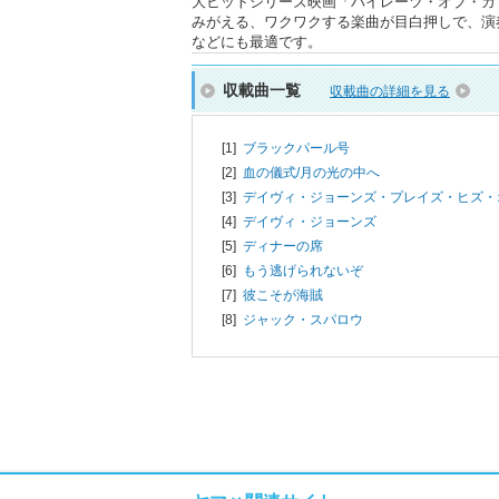
大ヒットシリーズ映画「パイレーツ・オブ・カ
みがえる、ワクワクする楽曲が目白押しで、演
などにも最適です。
収載曲一覧
収載曲の詳細を見る
[1]
ブラックパール号
[2]
血の儀式/月の光の中へ
[3]
デイヴィ・ジョーンズ・プレイズ・ヒズ・
[4]
デイヴィ・ジョーンズ
[5]
ディナーの席
[6]
もう逃げられないぞ
[7]
彼こそが海賊
[8]
ジャック・スパロウ