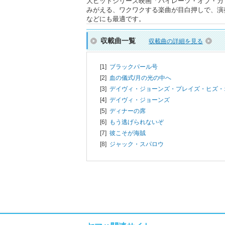
大ヒットシリーズ映画「パイレーツ・オブ・カ
みがえる、ワクワクする楽曲が目白押しで、演
などにも最適です。
収載曲一覧
収載曲の詳細を見る
[1]
ブラックパール号
[2]
血の儀式/月の光の中へ
[3]
デイヴィ・ジョーンズ・プレイズ・ヒズ・
[4]
デイヴィ・ジョーンズ
[5]
ディナーの席
[6]
もう逃げられないぞ
[7]
彼こそが海賊
[8]
ジャック・スパロウ