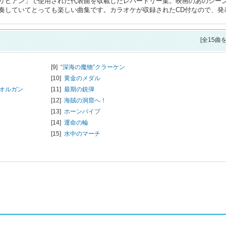
リビアン」で使用された代表曲を収載したレパートリー集。映画のあのシー
奏していてとっても楽しい曲集です。カラオケが収録されたCD付なので、発
[全15曲
[9]
“深海の魔物”クラーケン
[10]
黄金のメダル
オルガン
[11]
最期の銃弾
[12]
海賊の洞窟へ！
[13]
ホーンパイプ
[14]
運命の輪
[15]
水中のマーチ