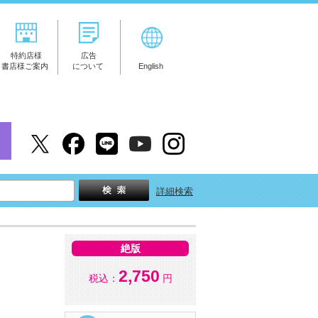
特約店様
広告
書店様ご案内
について
English
詳細検索
絶版
2,750
税込：
円