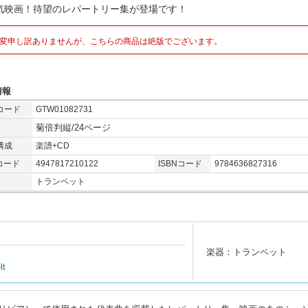
気映画！待望のレパートリー集が登場です！
変申し訳ありませんが、こちらの商品は絶版でございます。
情報
コード
GTW01082731
菊倍判縦/24ページ
構成
楽譜+CD
コード
4947817210122
ISBNコード
9784636827316
トランペット
楽器：トランペット
lt