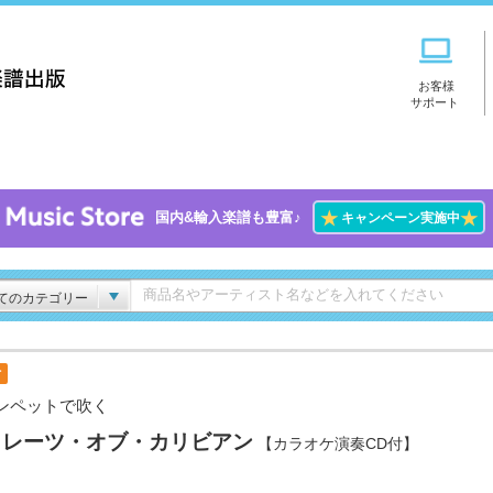
お客様
サポート
★
★
国内&輸入楽譜も豊富♪
キャンペーン実施中
てのカテゴリー
付
ンペットで吹く
イレーツ・オブ・カリビアン
【カラオケ演奏CD付】