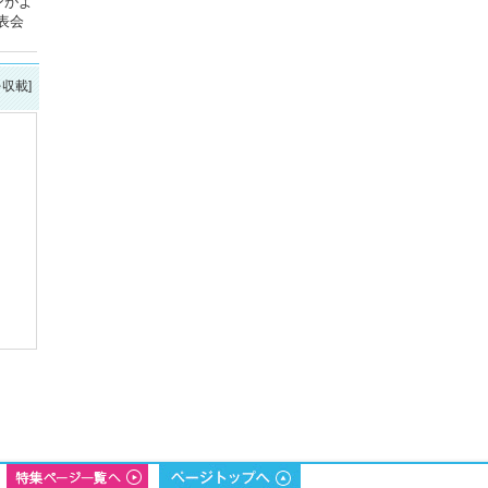
ンがよ
表会
を収載]