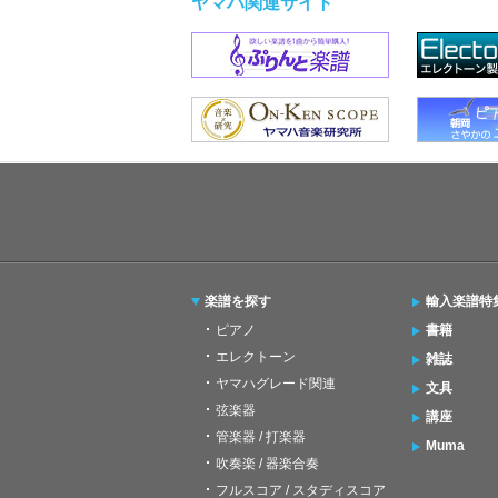
ヤマハ関連サイト
楽譜を探す
輸入楽譜特
ピアノ
書籍
エレクトーン
雑誌
ヤマハグレード関連
文具
弦楽器
講座
管楽器 / 打楽器
Muma
吹奏楽 / 器楽合奏
フルスコア / スタディスコア