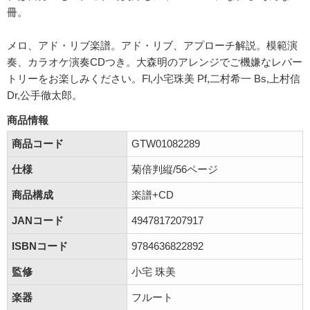
冊。
メロ、アド・リブ楽譜。アド・リブ、アプローチ解説。模範演
奏、カラオケ演奏CDつき。大森明のアレンジでご機嫌なレパー
トリーをお楽しみください。Fl,小宅珠美 Pf,二村希一 Bs,上村信
Dr,公手徹太郎。
商品情報
商品コード
GTW01082289
仕様
菊倍判縦/56ページ
商品構成
楽譜+CD
JANコード
4947817207917
ISBNコード
9784636822892
監修
小宅 珠美
楽器
フルート