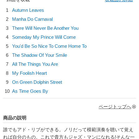
1
Autumn Leaves
2
Manha Do Carnaval
3
There Will Never Be Another You
4
Someday My Prince Will Come
5
You'd Be So Nice To Come Home To
6
The Shadow Of Your Smile
7
All The Things You Are
8
My Foolish Heart
9
On Green Dolphin Street
10
As Time Goes By
ページトップへ
商品の説明
誰でもアド・リブができる。ノリだって模範演奏を聴いて覚え
れば自分のもの。これで貴方もジャズ・マンになれる!そんな一