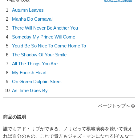
1
Autumn Leaves
2
Manha Do Carnaval
3
There Will Never Be Another You
4
Someday My Prince Will Come
5
You'd Be So Nice To Come Home To
6
The Shadow Of Your Smile
7
All The Things You Are
8
My Foolish Heart
9
On Green Dolphin Street
10
As Time Goes By
ページトップへ
商品の説明
誰でもアド・リブができる。ノリだって模範演奏を聴いて覚え
れば自分のもの。これで貴方もジャズ・マンになれる!そんな一