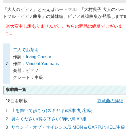
「大人のピアノ」と云えばハートフル!! 「大村典子 大人のハー
トフル・ピアノ曲集」の姉妹編、ピアノ連弾曲集が登場します!!
※大変申し訳ありませんが、こちらの商品は絶版でございま
す。
二人でお茶を
作詞：
Irving Caesar
7
作曲：
Vincent Youmans
楽器：ピアノ
グレード：中級
収載曲一覧
18曲を収載
収載曲の詳細
1
上を向いて歩こう(スキヤキ)/
坂本 九
/初級
2
翼をください(翼を下さい)/
赤い鳥
/中級
3
サウンド・オブ・サイレンス/
SIMON & GARFUNKEL
/中級