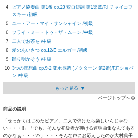
4
ピアノ協奏曲 第1番 op.23 変ロ短調 第1楽章/
P.I.チャイコフ
スキー
/初級
5
ユー・アー・マイ・サンシャイン /初級
6
フライ・ミー・トゥ・ザ・ムーン /中級
7
二人でお茶を /中級
8
愛のあいさつ op.12/
E.エルガー
/初級
9
踊り明かそう /中級
10
3つの夜想曲 op.9-2 変ホ長調 (ノクターン 第2番)/
F.F.ショパ
ン
/中級
もっと見る
ページトップへ
商品の説明
「せっかくはじめたピアノ。二人で弾けたら楽しいんじゃな
い・・・!!」「でも、そんな初級者が弾ける連弾曲集なんてある
のかなぁ・・・??」・・・そんな声にお応えしたのが大村典子