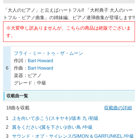
「大人のピアノ」と云えばハートフル!! 「大村典子 大人のハー
トフル・ピアノ曲集」の姉妹編、ピアノ連弾曲集が登場します!!
※大変申し訳ありませんが、こちらの商品は絶版でございま
す。
フライ・ミー・トゥ・ザ・ムーン
作詞：
Bart Howard
6
作曲：
Bart Howard
楽器：ピアノ
グレード：中級
収載曲一覧
18曲を収載
収載曲の詳細
1
上を向いて歩こう(スキヤキ)/
坂本 九
/初級
2
翼をください(翼を下さい)/
赤い鳥
/中級
3
サウンド・オブ・サイレンス/
SIMON & GARFUNKEL
/中級