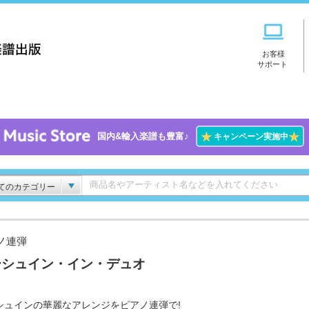
お客様
サポート
★
★
国内&輸入楽譜も豊富♪
キャンペーン実施中
てのカテゴリー
ノ連弾
ーシュイン・イン・デュオ
シュインの華麗なアレンジをピアノ連弾で!