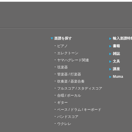
楽譜を探す
輸入楽譜特
ピアノ
書籍
エレクトーン
雑誌
ヤマハグレード関連
文具
弦楽器
講座
管楽器 / 打楽器
Muma
吹奏楽 / 器楽合奏
フルスコア / スタディスコア
合唱 / ボーカル
ギター
ベース / ドラム / キーボード
バンドスコア
ウクレレ