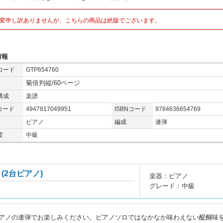
変申し訳ありませんが、こちらの商品は絶版でございます。
情報
コード
GTP654760
菊倍判縦/60ページ
構成
楽譜
コード
4947817049951
ISBNコード
9784636654769
ピアノ
編成
連弾
度
中級
(2台ピアノ)
楽器：ピアノ
グレード：中級
アノの連弾でお楽しみください。ピアノソロではなかなか味わえない醍醐味