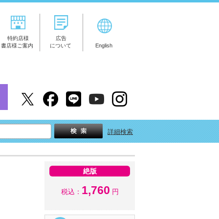
特約店様
広告
書店様ご案内
について
English
詳細検索
絶版
1,760
税込：
円