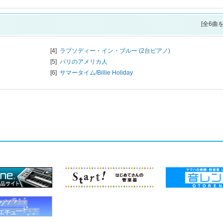
[全6曲
[4]
ラプソディー・イン・ブルー (2台ピアノ)
[5]
パリのアメリカ人
[6]
サマータイム/
Billie Holiday