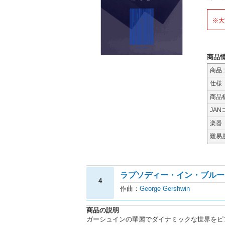
※大
商品
商品
仕様
商品
JAN
楽器
難易
ラプソディー・イン・ブルー 
4
作曲：
George Gershwin
商品の説明
ガーシュインの華麗でダイナミックな世界をピ