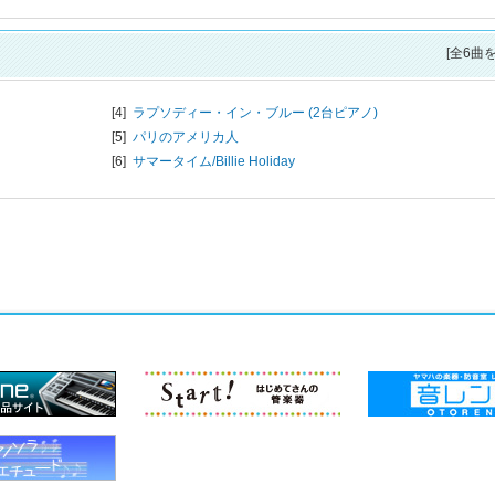
[全6曲
[4]
ラプソディー・イン・ブルー (2台ピアノ)
[5]
パリのアメリカ人
[6]
サマータイム/
Billie Holiday