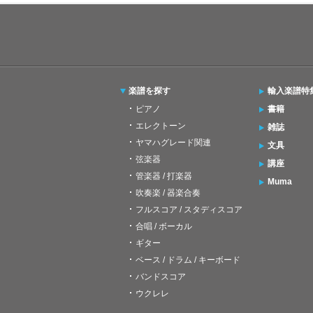
楽譜を探す
輸入楽譜特
ピアノ
書籍
エレクトーン
雑誌
ヤマハグレード関連
文具
弦楽器
講座
管楽器 / 打楽器
Muma
吹奏楽 / 器楽合奏
フルスコア / スタディスコア
合唱 / ボーカル
ギター
ベース / ドラム / キーボード
バンドスコア
ウクレレ