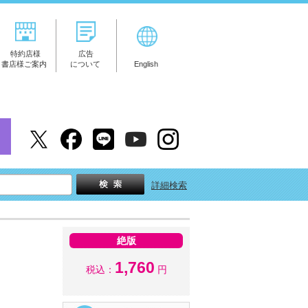
特約店様
広告
書店様ご案内
について
English
詳細検索
絶版
1,760
税込：
円