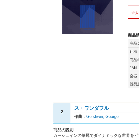
※大
商品
商品
仕様
商品
JAN
楽器
難易
ス・ワンダフル
2
作曲：
Gershwin, George
商品の説明
ガーシュインの華麗でダイナミックな世界をピ