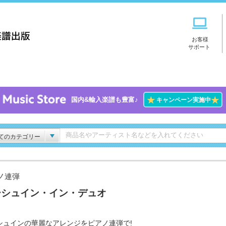
お客様
サポート
★
★
国内&輸入楽譜も豊富♪
キャンペーン実施中
てのカテゴリー
ノ連弾
ーシュイン・イン・デュオ
シュインの華麗なアレンジをピアノ連弾で!