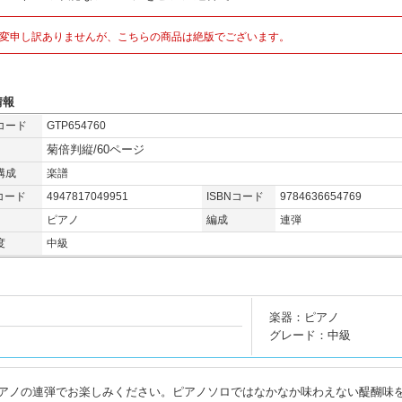
変申し訳ありませんが、こちらの商品は絶版でございます。
情報
コード
GTP654760
菊倍判縦/60ページ
構成
楽譜
コード
4947817049951
ISBNコード
9784636654769
ピアノ
編成
連弾
度
中級
楽器：ピアノ
グレード：中級
アノの連弾でお楽しみください。ピアノソロではなかなか味わえない醍醐味