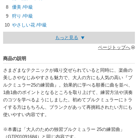
8
優美 /中級
9
狩り /中級
10
やさしい花 /中級
もっと見る
ページトップへ
商品の説明
さまざまなテクニックが織り交ぜられていると同時に、楽曲の
美しさやなじみやすさも魅力で、大人の方にも人気の高い『ブ
ルクミュラー25の練習曲』。効果的に学べる順番に曲を並べ、
1曲1曲のポイントとなるところを取り上げて、練習方法や演奏
のコツを学べるようにしました。初めてブルクミュラーにトラ
イする方はもちろん、ブランクがあって再挑戦されたい方にも
使いやすい内容です。
※本書は「大人のための独習ブルクミュラー 25の練習曲」
（GTP01091684）と同じ内容です。