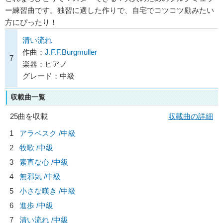
ー練習曲です。独習に適した作りで、自宅でコツコツ励みたい
方にぴったり！
清い流れ
作曲：
J.F.F.Burgmuller
7
楽器：ピアノ
グレード：中級
収載曲一覧
25曲を収載
収載曲の詳細
1
アラベスク /中級
2
牧歌 /中級
3
素直な心 /中級
4
無邪気 /中級
5
小さな嘆き /中級
6
進歩 /中級
7
清い流れ /中級