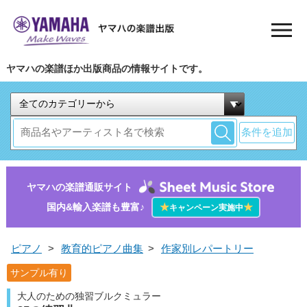
ヤマハの楽譜ほか出版商品の情報サイトです。
条件を追加
ヤマハの楽譜通販サイト
国内&輸入楽譜も豊富♪
★
★
キャンペーン実施中
ピアノ
>
教育的ピアノ曲集
>
作家別レパートリー
サンプル有り
大人のための独習ブルクミュラー