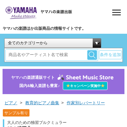
ヤマハの楽譜ほか出版商品の情報サイトです。
条件を追加
ヤマハの楽譜通販サイト
国内&輸入楽譜も豊富♪
★
★
キャンペーン実施中
ピアノ
>
教育的ピアノ曲集
>
作家別レパートリー
サンプル有り
大人のための独習ブルクミュラー