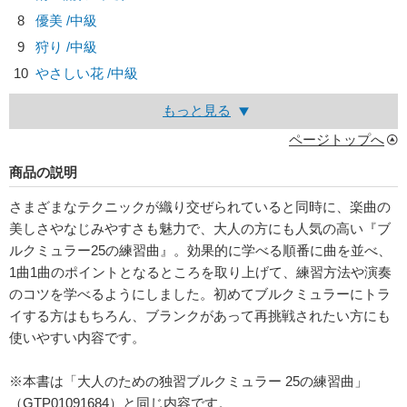
8
優美 /中級
9
狩り /中級
10
やさしい花 /中級
もっと見る
ページトップへ
商品の説明
さまざまなテクニックが織り交ぜられていると同時に、楽曲の
美しさやなじみやすさも魅力で、大人の方にも人気の高い『ブ
ルクミュラー25の練習曲』。効果的に学べる順番に曲を並べ、
1曲1曲のポイントとなるところを取り上げて、練習方法や演奏
のコツを学べるようにしました。初めてブルクミュラーにトラ
イする方はもちろん、ブランクがあって再挑戦されたい方にも
使いやすい内容です。
※本書は「大人のための独習ブルクミュラー 25の練習曲」
（GTP01091684）と同じ内容です。