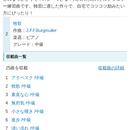
ー練習曲です。独習に適した作りで、自宅でコツコツ励みたい
方にぴったり！
牧歌
作曲：
J.F.F.Burgmuller
2
楽器：ピアノ
グレード：中級
収載曲一覧
25曲を収載
収載曲の詳細
1
アラベスク /中級
2
牧歌 /中級
3
素直な心 /中級
4
無邪気 /中級
5
小さな嘆き /中級
6
進歩 /中級
7
清い流れ /中級