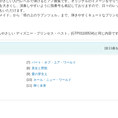
やさしい入門レベルで弾けるピアノ曲集です。オリジナルのイメージを守り
を大きくし、演奏しやすいように指番号も表記しておりますので、日々のレ
もいただけます。
メイド」から「塔の上のラプンツェル」まで、弾きやすくキュートなプリン
さしい ディズニー・プリンセス・ベスト」(GTP01100534)と同じ内容で
[全11曲
[7]
パート・オブ・ユア・ワールド
[8]
美女と野獣
[9]
愛の芽生え
[10]
ホール・ニュー・ワールド
[11]
輝く未来