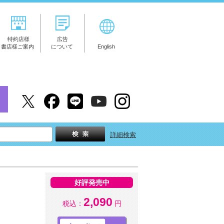
特約店様
広告
書店様ご案内
について
English
詳細検索
好評発売中
2,090
税込：
円