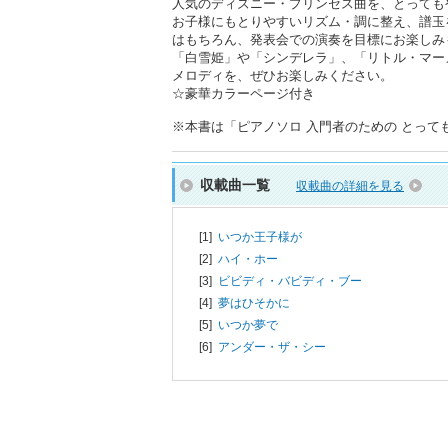
人気のディズニー・プリンセス曲を、とっても
お子様にもとりやすいリズム・調に整え、譜玉
はもちろん、発表会での演奏を目標にお楽しみ
「白雪姫」や「シンデレラ」、「リトル・マー
メロディを、ぜひお楽しみください。
☆豪華カラーページ付き
※本書は「ピアノソロ 入門者のための とってもや
収載曲一覧
収載曲の詳細を見る
[1]
いつか王子様が
[2]
ハイ・ホー
[3]
ビビディ・バビディ・ブー
[4]
夢はひそかに
[5]
いつか夢で
[6]
アンダー・ザ・シー