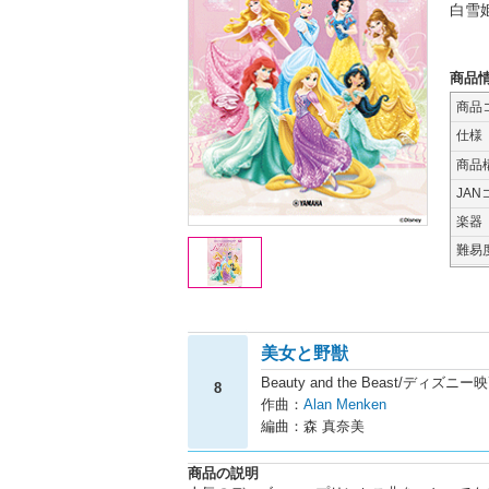
白雪
商品
商品
仕様
商品
JAN
楽器
難易
美女と野獣
Beauty and the Beast/デ
8
作曲：
Alan Menken
編曲：森 真奈美
商品の説明