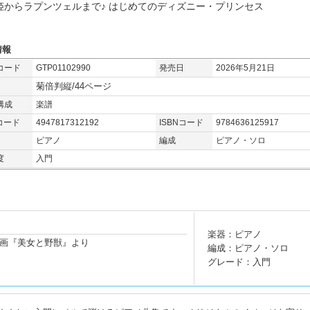
姫からラプンツェルまで♪ はじめてのディズニー・プリンセス
情報
コード
GTP01102990
発売日
2026年5月21日
菊倍判縦/44ページ
構成
楽譜
コード
4947817312192
ISBNコード
9784636125917
ピアノ
編成
ピアノ・ソロ
度
入門
楽器：ピアノ
ィズニー映画『美女と野獣』より
編成：ピアノ・ソロ
グレード：入門