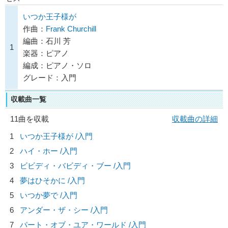
いつか王子様が
作曲：
Frank Churchill
編曲：石川 芳
1
楽器：ピアノ
編成：ピアノ・ソロ
グレード：入門
収載曲一覧
11曲を収載
収載曲の詳細
1
いつか王子様が /入門
2
ハイ・ホー /入門
3
ビビディ・バビディ・ブー /入門
4
夢はひそかに /入門
5
いつか夢で /入門
6
アンダー・ザ・シー /入門
7
パート・オブ・ユア・ワールド /入門