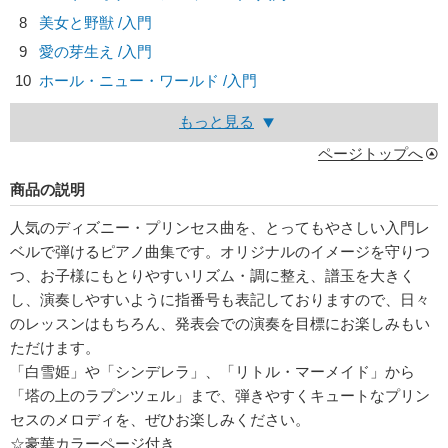
8
美女と野獣 /入門
9
愛の芽生え /入門
10
ホール・ニュー・ワールド /入門
もっと見る
ページトップへ
商品の説明
人気のディズニー・プリンセス曲を、とってもやさしい入門レ
ベルで弾けるピアノ曲集です。オリジナルのイメージを守りつ
つ、お子様にもとりやすいリズム・調に整え、譜玉を大きく
し、演奏しやすいように指番号も表記しておりますので、日々
のレッスンはもちろん、発表会での演奏を目標にお楽しみもい
ただけます。
「白雪姫」や「シンデレラ」、「リトル・マーメイド」から
「塔の上のラプンツェル」まで、弾きやすくキュートなプリン
セスのメロディを、ぜひお楽しみください。
☆豪華カラーページ付き