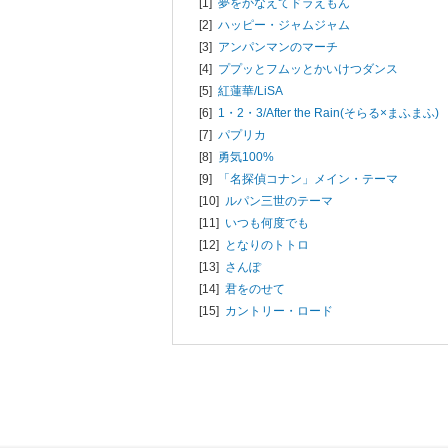
[1]
夢をかなえてドラえもん
[2]
ハッピー・ジャムジャム
[3]
アンパンマンのマーチ
[4]
ププッとフムッとかいけつダンス
[5]
紅蓮華/
LiSA
[6]
1・2・3/
After the Rain(そらる×まふまふ)
[7]
パプリカ
[8]
勇気100%
[9]
「名探偵コナン」メイン・テーマ
[10]
ルパン三世のテーマ
[11]
いつも何度でも
[12]
となりのトトロ
[13]
さんぽ
[14]
君をのせて
[15]
カントリー・ロード