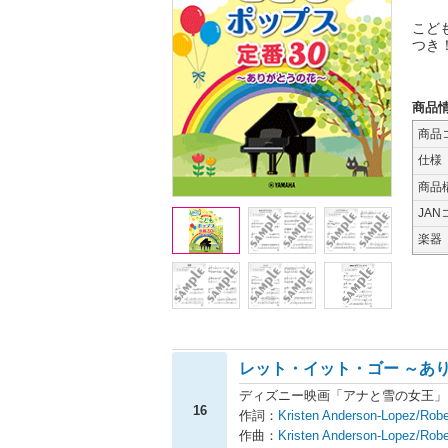
こど
つき
商品
商品
仕様
商品
JAN
楽器
レット・イット・ゴー ～あり
ディズニー映画「アナと雪の女王」
16
作詞：
Kristen Anderson-Lopez/
作曲：
Kristen Anderson-Lopez/Robe