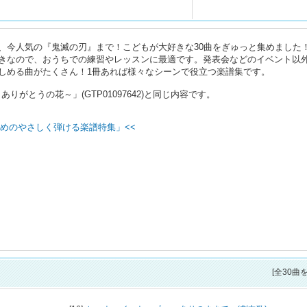
、今人気の『鬼滅の刃』まで！こどもが大好きな30曲をぎゅっと集めました
きなので、おうちでの練習やレッスンに最適です。発表会などのイベント以
しめる曲がたくさん！1冊あれば様々なシーンで役立つ楽譜集です。
りがとうの花～」(GTP01097642)と同じ内容です。
めのやさしく弾ける楽譜特集」<<
[全30曲