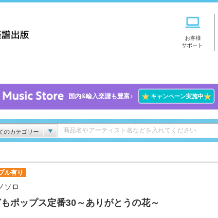
お客様
サポート
★
★
国内&輸入楽譜も豊富♪
キャンペーン実施中
てのカテゴリー
プル有り
ノソロ
どもポップス定番30～ありがとうの花～