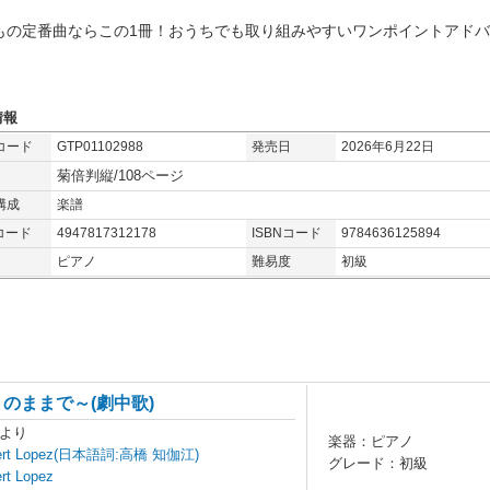
もの定番曲ならこの1冊！おうちでも取り組みやすいワンポイントアド
！
情報
コード
GTP01102988
発売日
2026年6月22日
菊倍判縦/108ページ
構成
楽譜
コード
4947817312178
ISBNコード
9784636125894
ピアノ
難易度
初級
のままで～(劇中歌)
より
楽器：ピアノ
Robert Lopez(日本語詞:高橋 知伽江)
グレード：初級
rt Lopez