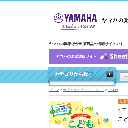
ヤマハの楽譜ほか出版商品の情報サイトです。
ヤマハの楽譜通販サイト
カテゴリから探す
全
ピアノ
>
ポピュラーピアノ（ソロ）
>
J-POP
サン
ピア
こ