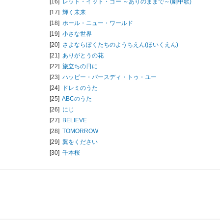
[16]
レット・イット・ゴー ～ありのままで～(劇中歌)
[17]
輝く未来
[18]
ホール・ニュー・ワールド
[19]
小さな世界
[20]
さよならぼくたちのようちえん(ほいくえん)
[21]
ありがとうの花
[22]
旅立ちの日に
[23]
ハッピー・バースディ・トゥ・ユー
[24]
ドレミのうた
[25]
ABCのうた
[26]
にじ
[27]
BELIEVE
[28]
TOMORROW
[29]
翼をください
[30]
千本桜