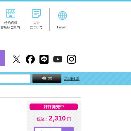
特約店様
広告
書店様ご案内
について
English
詳細検索
好評発売中
2,310
税込：
円