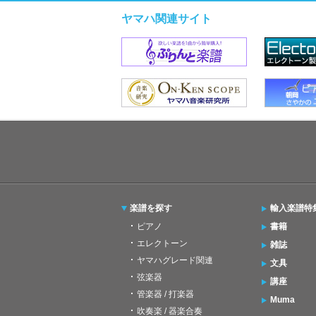
ヤマハ関連サイト
楽譜を探す
輸入楽譜特
ピアノ
書籍
エレクトーン
雑誌
ヤマハグレード関連
文具
弦楽器
講座
管楽器 / 打楽器
Muma
吹奏楽 / 器楽合奏