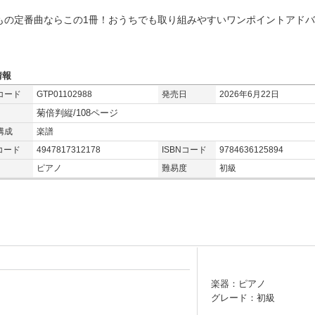
もの定番曲ならこの1冊！おうちでも取り組みやすいワンポイントアド
！
情報
コード
GTP01102988
発売日
2026年6月22日
菊倍判縦/108ページ
構成
楽譜
コード
4947817312178
ISBNコード
9784636125894
ピアノ
難易度
初級
楽器：ピアノ
グレード：初級