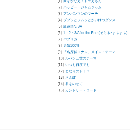
[1]
夢をかなえてドラえもん
[2]
ハッピー・ジャムジャム
[3]
アンパンマンのマーチ
[4]
ププッとフムッとかいけつダンス
[5]
紅蓮華/
LiSA
[6]
1・2・3/
After the Rain(そらる×まふまふ)
[7]
パプリカ
[8]
勇気100%
[9]
「名探偵コナン」メイン・テーマ
[10]
ルパン三世のテーマ
[11]
いつも何度でも
[12]
となりのトトロ
[13]
さんぽ
[14]
君をのせて
[15]
カントリー・ロード