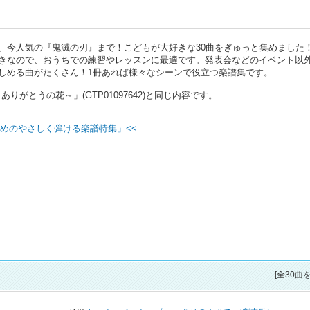
、今人気の『鬼滅の刃』まで！こどもが大好きな30曲をぎゅっと集めました
きなので、おうちでの練習やレッスンに最適です。発表会などのイベント以
しめる曲がたくさん！1冊あれば様々なシーンで役立つ楽譜集です。
りがとうの花～」(GTP01097642)と同じ内容です。
めのやさしく弾ける楽譜特集」<<
[全30曲