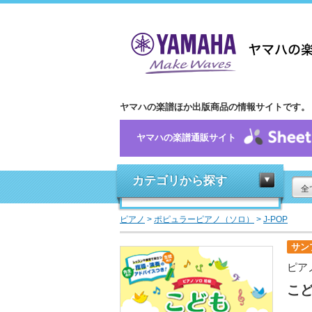
ヤマハの楽譜ほか出版商品の情報サイトです。
ヤマハの楽譜通販サイト
カテゴリから探す
全
ピアノ
>
ポピュラーピアノ（ソロ）
>
J-POP
サン
ピア
こ