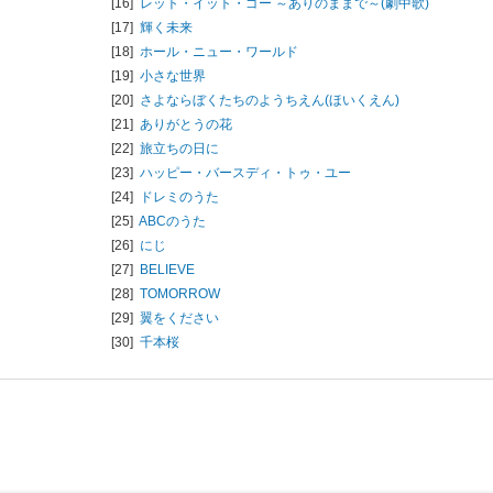
[16]
レット・イット・ゴー ～ありのままで～(劇中歌)
[17]
輝く未来
[18]
ホール・ニュー・ワールド
[19]
小さな世界
[20]
さよならぼくたちのようちえん(ほいくえん)
[21]
ありがとうの花
[22]
旅立ちの日に
[23]
ハッピー・バースディ・トゥ・ユー
[24]
ドレミのうた
[25]
ABCのうた
[26]
にじ
[27]
BELIEVE
[28]
TOMORROW
[29]
翼をください
[30]
千本桜