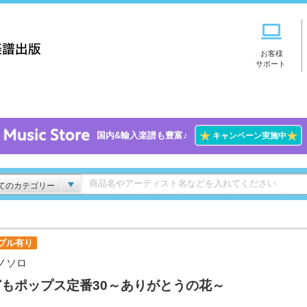
お客様
サポート
★
★
国内&輸入楽譜も豊富♪
キャンペーン実施中
てのカテゴリー
プル有り
ノソロ
どもポップス定番30～ありがとうの花～