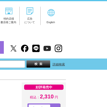
特約店様
広告
書店様ご案内
について
English
詳細検索
好評発売中
2,310
税込：
円