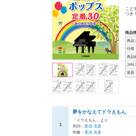
こど
つき
商品
商品
仕様
商品
JAN
楽器
夢をかなえてドラえもん
「ドラえもん」より
1
作詞：
黒須 克彦
作曲：
黒須 克彦