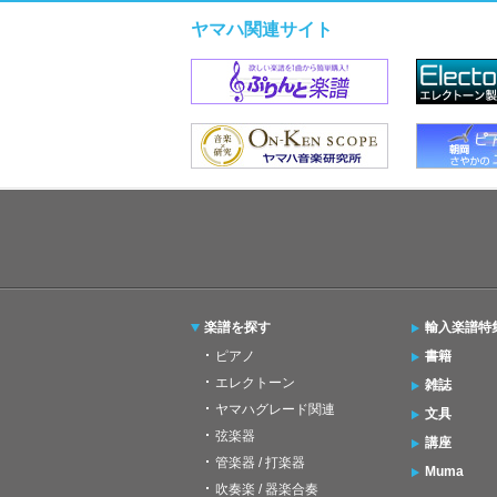
ヤマハ関連サイト
楽譜を探す
輸入楽譜特
ピアノ
書籍
エレクトーン
雑誌
ヤマハグレード関連
文具
弦楽器
講座
管楽器 / 打楽器
Muma
吹奏楽 / 器楽合奏