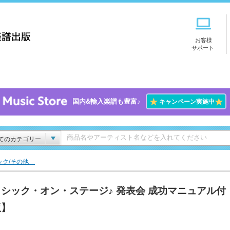
お客様
サポート
★
★
国内&輸入楽譜も豊富♪
キャンペーン実施中
てのカテゴリー
ック/その他
シック・オン・ステージ♪ 発表会 成功マニュアル付
版】