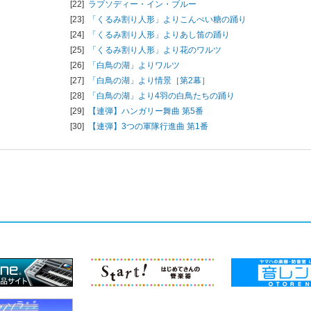
[22]
ラプソディー・イン・ブルー
[23]
「くるみ割り人形」よりこんぺい糖の踊り
[24]
「くるみ割り人形」よりあし笛の踊り
[25]
「くるみ割り人形」より花のワルツ
[26]
「白鳥の湖」よりワルツ
[27]
「白鳥の湖」より情景［第2幕］
[28]
「白鳥の湖」より4羽の白鳥たちの踊り
[29]
【連弾】ハンガリー舞曲 第5番
[30]
【連弾】3つの軍隊行進曲 第1番