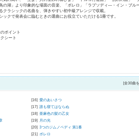
鳥の湖」より印象的な場面の音楽、「ボレロ」「ラプソディ―・イン・ブル
るクラシックの名曲を、弾きやすい初中級アレンジで収載。
シックで発表会に臨むときの選曲にお役立ていただける1冊です。
功のポイント
ックシート
[全30曲
[16]
愛のあいさつ
[17]
誰も寝てはならぬ
[18]
亜麻色の髪の乙女
章
[19]
月の光
[20]
3つのジムノペディ 第1番
[21]
ボレロ