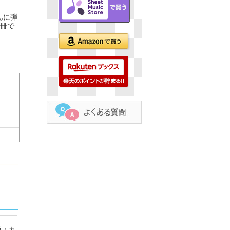
んに弾
1冊で
ラ・カ