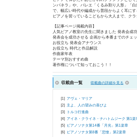
ンパネラ」や、バレエ「くるみ割り人形」「白
で、幅広い時代や編成から普段からよく耳にす
ピアノを習っているこどもから大人まで、クラ
【記事ページ掲載内容】
人気ピアノ教室の先生に聞きました 発表会成
発表会を成功させる 企画から本番までのチェ
お役立ち 発表会アナウンス
お役立ち 時代と作品解説
作曲家年表
テーマ別おすすめ曲
著作権について知っておこう！！
収載曲一覧
収載曲の詳細を見る
[1]
アヴェ・マリア
[2]
主よ、人の望みの喜びよ
[3]
トルコ行進曲
[4]
アイネ・クライネ・ナハトムジーク 第1楽
[5]
ピアノソナタ第14番「月光」第1楽章
[6]
ピアノソナタ第8番「悲愴」第2楽章