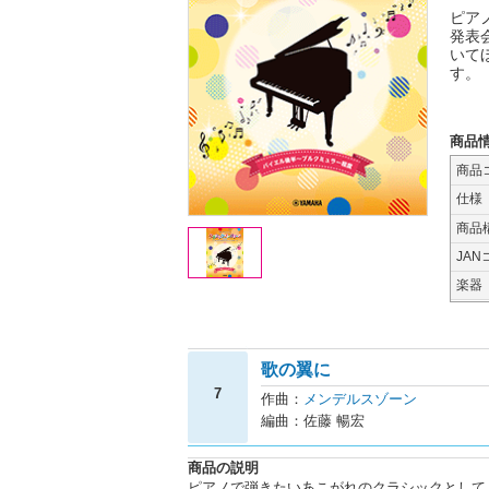
ピア
発表
いて
す。
商品
商品
仕様
商品
JAN
楽器
歌の翼に
7
作曲：
メンデルスゾーン
編曲：佐藤 暢宏
商品の説明
ピアノで弾きたいあこがれのクラシックとして