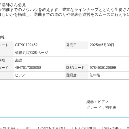
ノ講師さん必見！
会開催までのノウハウを教えます。豊富なラインナップとどんな生徒さ
ほしいかを掲載し、選曲までの道のりや発表会運営をスムーズに行える
情報
コード
GTP01102452
発売日
2025年5月30日
菊倍判縦/120ページ
構成
楽譜
コード
4947817308058
ISBNコード
9784636120899
ピアノ
難易度
初中級
楽器：ピアノ
グレード：初中級
人気の高い、「主よ、人の望みの喜びよ」「トルコ行進曲」「別れの曲」「