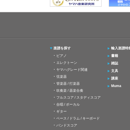
楽譜を探す
輸入楽譜特
ピアノ
書籍
エレクトーン
雑誌
ヤマハグレード関連
文具
弦楽器
講座
管楽器 / 打楽器
Muma
吹奏楽 / 器楽合奏
フルスコア / スタディスコア
合唱 / ボーカル
ギター
ベース / ドラム / キーボード
バンドスコア