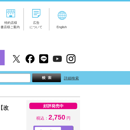
特約店様
広告
書店様ご案内
について
English
詳細検索
好評発売中
【改
2,750
税込：
円