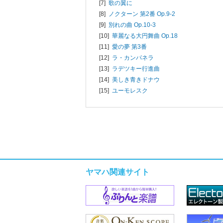
[7]
歌の翼に
[8]
ノクターン 第2番 Op.9-2
[9]
別れの曲 Op.10-3
[10]
華麗なる大円舞曲 Op.18
[11]
愛の夢 第3番
[12]
ラ・カンパネラ
[13]
ラデツキー行進曲
[14]
美しき青きドナウ
[15]
ユーモレスク
ヤマハ関連サイト