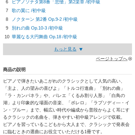
6
ピアノソナタ第8番「悲愴」第2楽章 /初中級
7
歌の翼に /初中級
8
ノクターン 第2番 Op.9-2 /初中級
9
別れの曲 Op.10-3 /初中級
10
華麗なる大円舞曲 Op.18 /初中級
もっと見る
ページトップへ
商品の説明
ピアノで弾きたいあこがれのクラシックとして人気の高い、
「主よ、人の望みの喜びよ」「トルコ行進曲」「別れの曲」
「ラ・カンパネラ」や、バレエ「くるみ割り人形」「白鳥の
湖」より印象的な場面の音楽、「ボレロ」「ラプソディ―・イ
ン・ブルー」まで、幅広い時代や編成から普段からよく耳にす
るクラシックの名曲を、弾きやすい初中級アレンジで収載。
ピアノを習っているこどもから大人まで、クラシックで発表会
に臨むときの選曲にお役立ていただける1冊です。