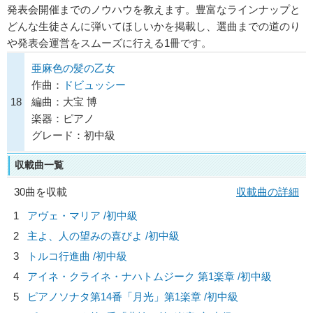
発表会開催までのノウハウを教えます。豊富なラインナップと
どんな生徒さんに弾いてほしいかを掲載し、選曲までの道のり
や発表会運営をスムーズに行える1冊です。
亜麻色の髪の乙女
作曲：
ドビュッシー
18
編曲：大宝 博
楽器：ピアノ
グレード：初中級
収載曲一覧
30曲を収載
収載曲の詳細
1
アヴェ・マリア /初中級
2
主よ、人の望みの喜びよ /初中級
3
トルコ行進曲 /初中級
4
アイネ・クライネ・ナハトムジーク 第1楽章 /初中級
5
ピアノソナタ第14番「月光」第1楽章 /初中級