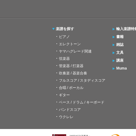
楽譜を探す
輸入楽譜特
ピアノ
書籍
エレクトーン
雑誌
ヤマハグレード関連
文具
弦楽器
講座
管楽器 / 打楽器
Muma
吹奏楽 / 器楽合奏
フルスコア / スタディスコア
合唱 / ボーカル
ギター
ベース / ドラム / キーボード
バンドスコア
ウクレレ