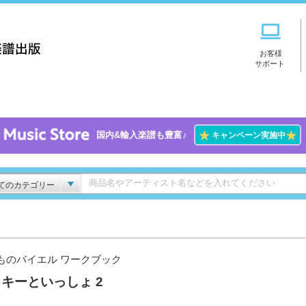
お客様
サポート
★
★
国内&輸入楽譜も豊富♪
キャンペーン実施中
てのカテゴリー
ものバイエル ワークブック
キーといっしょ 2