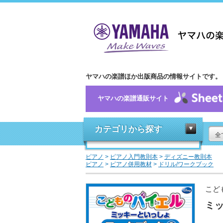
ヤマハの楽譜ほか出版商品の情報サイトです。
ヤマハの楽譜通販サイト
カテゴリから探す
全
ピアノ
>
ピアノ入門教則本
>
ディズニー教則本
ピアノ
>
ピアノ併用教材
>
ドリル/ワークブック
こど
ミッ