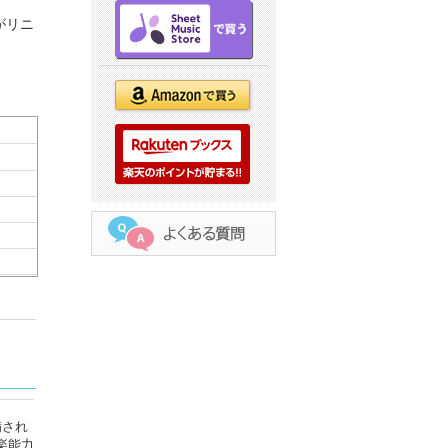
がリニ
備され
楽能力