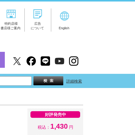
特約店様
広告
書店様ご案内
について
English
詳細検索
好評発売中
1,430
税込：
円