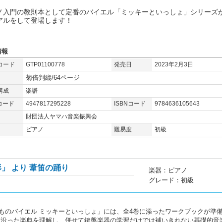
ノ入門の教則本として定番のバイエル「ミッキーといっしょ」シリーズ
アルをして登場します！
情報
コード
GTP01100778
発売日
2023年2月3日
菊倍判縦/64ページ
構成
楽譜
コード
4947817295228
ISBNコード
9784636105643
財団法人ヤマハ音楽振興会
ピアノ
難易度
初級
」 より 葦笛の踊り
楽器：ピアノ
グレード：初級
ものバイエル ミッキーといっしょ」には、全4巻に添ったワークブックが準
に沿った楽典を理解し、併せて鍵盤楽器の学習だけでは補いきれない基礎的音