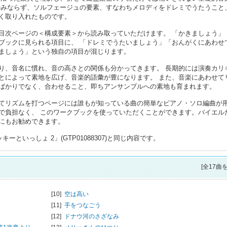
のみならず、ソルフェージュの要素、すなわちメロディをドレミでうたうこと
く取り入れたものです。
目次ページの＜構成要素＞から読み取っていただけます。 「かきましょう」
ブックに見られる項目に、 「ドレミでうたいましょう」「おんがくにあわせ
ましょう」という独自の項目が混じります。
り、音名に慣れ、音の高さとの関係も分かってきます。 長期的には演奏カリ
とによって素地を広げ、音楽的語彙が豊になります。 また、音楽にあわせて
ばかりでなく、合わせること、即ちアンサンブルへの素地も育まれます。
てリズムを打つページには誰もが知っている曲の簡単なピアノ・ソロ編曲が
で負担なく、 このワークブックを使っていただくことができます。バイエル
にもお勧めできます。
といっしょ 2」(GTP01088307)と同じ内容です。
[全17曲
[10]
空は高い
[11]
手をつなごう
[12]
ドナウ河のさざなみ