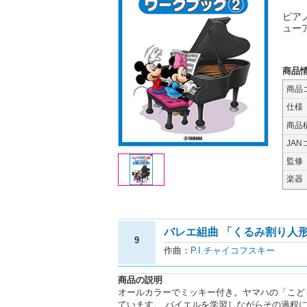
ピア
ュー
商品
商品
仕様
商品
JAN
監修
楽器
バレエ組曲 「くるみ割り人形
9
作曲：
P.I.チャイコフスキー
商品の説明
オールカラーでミッキー付き。ヤマハの「こど
ています。 バイエルを学習しながらその過程