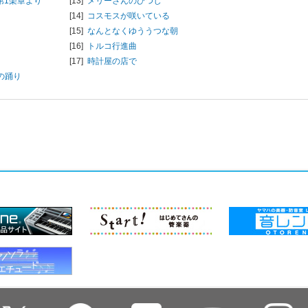
第1楽章より
[13]
メリーさんのひつじ
[14]
コスモスが咲いている
[15]
なんとなくゆううつな朝
[16]
トルコ行進曲
[17]
時計屋の店で
の踊り