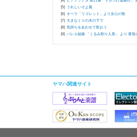
[4]
ピアノソナタ 第11番「トルコ行進曲付」 
[5]
うれしいそよ風
[6]
オペラ「リゴレット」より女心の歌
[7]
大きなくりの木の下で
[8]
気持ちをあわせて歌おう
[9]
バレエ組曲 「くるみ割り人形」 より 葦笛
ヤマハ関連サイト