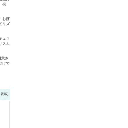
、視
「おぼ
てリズ
キュラ
リスム
用意さ
だけで
を収載]