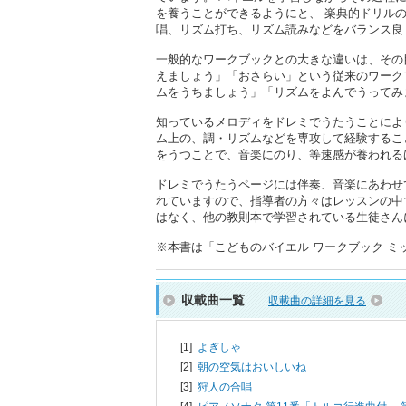
を養うことができるようにと、 楽典的ドリル
唱、リズム打ち、リズム読みなどをバランス良
一般的なワークブックとの大きな違いは、その
えましょう」「おさらい」という従来のワーク
ムをうちましょう」「リズムをよんでうってみ
知っているメロディをドレミでうたうことによ
ム上の、調・リズムなどを専攻して経験するこ
をうつことで、音楽にのり、等速感が養われる
ドレミでうたうページには伴奏、音楽にあわせ
れていますので、指導者の方々はレッスンの中
はなく、他の教則本で学習されている生徒さん
※本書は「こどものバイエル ワークブック ミッキー
収載曲一覧
収載曲の詳細を見る
[1]
よぎしゃ
[2]
朝の空気はおいしいね
[3]
狩人の合唱