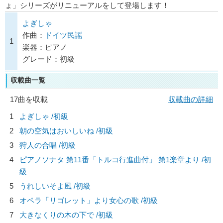
ょ」シリーズがリニューアルをして登場します！
よぎしゃ
作曲：
ドイツ民謡
1
楽器：ピアノ
グレード：初級
収載曲一覧
17曲を収載
収載曲の詳細
1
よぎしゃ /初級
2
朝の空気はおいしいね /初級
3
狩人の合唱 /初級
4
ピアノソナタ 第11番「トルコ行進曲付」 第1楽章より /初
級
5
うれしいそよ風 /初級
6
オペラ「リゴレット」より女心の歌 /初級
7
大きなくりの木の下で /初級