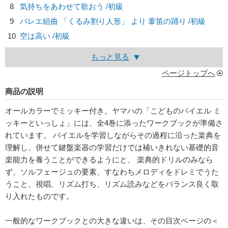
8
気持ちをあわせて歌おう /初級
9
バレエ組曲 「くるみ割り人形」 より 葦笛の踊り /初級
10
空は高い /初級
もっと見る
ページトップへ
商品の説明
オールカラーでミッキー付き。ヤマハの「こどものバイエル ミ
ッキーといっしょ」には、全4巻に添ったワークブックが準備さ
れています。 バイエルを学習しながらその過程に沿った楽典を
理解し、併せて鍵盤楽器の学習だけでは補いきれない基礎的音
楽能力を養うことができるようにと、 楽典的ドリルのみなら
ず、ソルフェージュの要素、すなわちメロディをドレミでうた
うこと、視唱、リズム打ち、リズム読みなどをバランス良く取
り入れたものです。
一般的なワークブックとの大きな違いは、その目次ページの＜