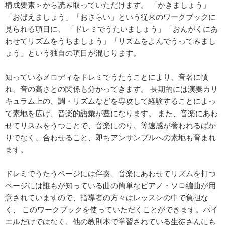
構成要素＞から読み取っていただけます。 「かきましょう」
「おぼえましょう」「おさらい」という従来のワークブックに
見られる項目に、 「ドレミでうたいましょう」「おんがくにあ
わせてリズムをうちましょう」「リズムをよんでうってみまし
ょう」という独自の項目が混じります。
知っているメロディをドレミでうたうことにより、音名に慣
れ、音の高さとの関係も分かってきます。 長期的には演奏カリ
キュラム上の、調・リズムなどを専攻して経験することによっ
て素地を広げ、音楽的語彙が豊になります。 また、音楽にあわ
せてリスムをうつことで、音楽にのり、等速感が養われるばか
りでなく、合わせること、即ちアンサンブルへの素地も育まれ
ます。
ドレミでうたうページには伴奏、音楽にあわせてリズムを打つ
ページには誰もが知っている曲の簡単なピアノ・ソロ編曲が用
意されていますので、指導者の方々はレッスンの中で負担な
く、 このワークブックを使っていただくことができます。バイ
エルだけではなく、他の教則本で学習されている生徒さんにも