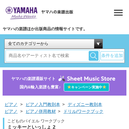
ヤマハの楽譜ほか出版商品の情報サイトです。
条件を追加
ヤマハの楽譜通販サイト
国内&輸入楽譜も豊富♪
★
★
キャンペーン実施中
ピアノ
>
ピアノ入門教則本
>
ディズニー教則本
ピアノ
>
ピアノ併用教材
>
ドリル/ワークブック
こどものバイエル ワークブック
ミッキーといっしょ 2