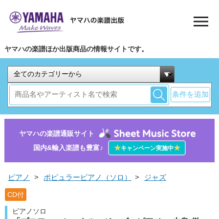
ヤマハの楽譜ほか出版商品の情報サイトです。
条件を追加
ヤマハの楽譜通販サイト
国内&輸入楽譜も豊富♪
★
★
キャンペーン実施中
ピアノ
>
ポピュラーピアノ（ソロ）
>
ジャズ
CD付
ピアノソロ