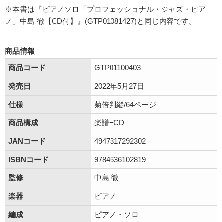
※本書は『ピアノソロ「プロフェッショナル・ジャズ・ピア
ノ」中島 徹【CD付】』(GTP01081427)と同じ内容です。
商品情報
商品コード
GTP01100403
発売日
2022年5月27日
仕様
菊倍判縦/64ページ
商品構成
楽譜+CD
JANコード
4947817292302
ISBNコード
9784636102819
監修
中島 徹
楽器
ピアノ
編成
ピアノ・ソロ