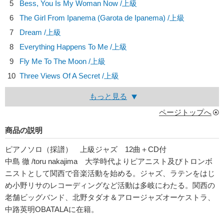
5
Bess, You Is My Woman Now /上級
6
The Girl From Ipanema (Garota de Ipanema) /上級
7
Dream /上級
8
Everything Happens To Me /上級
9
Fly Me To The Moon /上級
10
Three Views Of A Secret /上級
もっと見る
ページトップへ
商品の説明
ピアノソロ（採譜） 上級ジャズ 12曲＋CD付
中島 徹 /toru nakajima 大学時代よりピアニスト及びトロンボ
ニストとして関西で音楽活動を始める。ジャズ、ラテンをはじ
め小野リサのレコーディングなど活動は多岐にわたる。関西の
老舗ビッグバンド、北野タダオ＆アロージャズオーケストラ、
中路英明OBATALAに在籍。