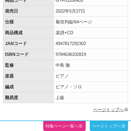
商品コード
GTP01100403
発売日
2022年5月27日
仕様
菊倍判縦/64ページ
商品構成
楽譜+CD
JANコード
4947817292302
ISBNコード
9784636102819
監修
中島 徹
楽器
ピアノ
編成
ピアノ・ソロ
難易度
上級
ページトップへ
特集ページ一覧へ
ページトップへ