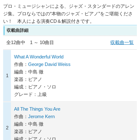
プロ・ミュージシャンによる、ジャズ・スタンダードのアレン
ジ集。プロならではの“本物のジャズ・ピアノ”をご堪能くださ
い！ 本人による演奏CD＆解説付きです。
収載曲詳細
全
12
曲中 1 ～ 10曲目
収載曲一覧
What A Wonderful World
作曲：
George David Weiss
編曲：中島 徹
1
楽器：ピアノ
編成：ピアノ・ソロ
グレード：上級
All The Things You Are
作曲：
Jerome Kern
編曲：中島 徹
2
楽器：ピアノ
編成：ピアノ・ソロ