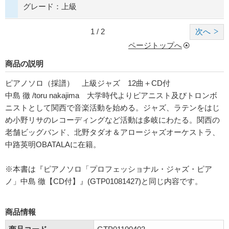
グレード：上級
1 / 2
次へ
ページトップへ
商品の説明
ピアノソロ（採譜） 上級ジャズ 12曲＋CD付
中島 徹 /toru nakajima 大学時代よりピアニスト及びトロンボ
ニストとして関西で音楽活動を始める。ジャズ、ラテンをはじ
め小野リサのレコーディングなど活動は多岐にわたる。関西の
老舗ビッグバンド、北野タダオ＆アロージャズオーケストラ、
中路英明OBATALAに在籍。
※本書は『ピアノソロ「プロフェッショナル・ジャズ・ピア
ノ」中島 徹【CD付】』(GTP01081427)と同じ内容です。
商品情報