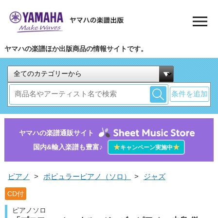
ヤマハの楽譜ほか出版商品の情報サイトです。
条件を追加
ヤマハの楽譜通販サイト
国内&輸入楽譜も豊富♪
★
★
キャンペーン実施中
ピアノ
>
ポピュラーピアノ（ソロ）
>
ジャズ
CD付
ピアノソロ