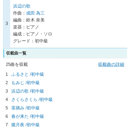
浜辺の歌
作曲：
成田 為三
編曲：鈴木 奈美
3
楽器：ピアノ
編成：ピアノ・ソロ
グレード：初中級
収載曲一覧
25曲を収載
収載曲の詳細
1
ふるさと /初中級
2
もみじ /初中級
3
浜辺の歌 /初中級
4
さくらさくら /初中級
5
茶摘み /初中級
6
春が来た /初中級
7
朧月夜 /初中級