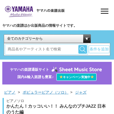
ヤマハの楽譜ほか出版商品の情報サイトです。
条件を追加
ヤマハの楽譜通販サイト
国内&輸入楽譜も豊富♪
★
★
キャンペーン実施中
ピアノ
>
ポピュラーピアノ（ソロ）
>
ジャズ
ピアノソロ
かんたん！カッコいい！！ みんなのプチJAZZ 日本
のうた編