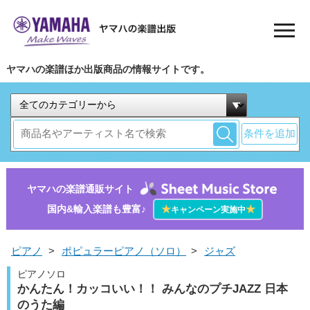
ヤマハの楽譜ほか出版商品の情報サイトです。
条件を追加
ヤマハの楽譜通販サイト
国内&輸入楽譜も豊富♪
★
★
キャンペーン実施中
ピアノ
>
ポピュラーピアノ（ソロ）
>
ジャズ
ピアノソロ
かんたん！カッコいい！！ みんなのプチJAZZ 日本
のうた編