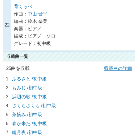
背くらべ
作曲：
中山 晋平
編曲：鈴木 奈美
22
楽器：ピアノ
編成：ピアノ・ソロ
グレード：初中級
収載曲一覧
25曲を収載
収載曲の詳細
1
ふるさと /初中級
2
もみじ /初中級
3
浜辺の歌 /初中級
4
さくらさくら /初中級
5
茶摘み /初中級
6
春が来た /初中級
7
朧月夜 /初中級