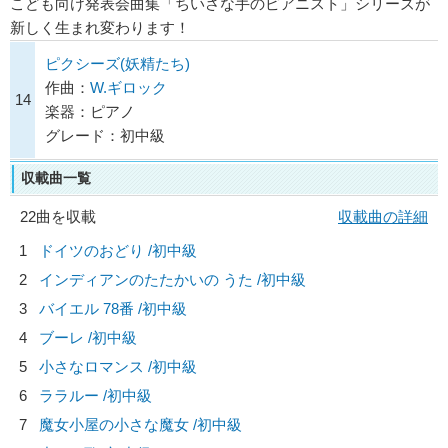
こども向け発表会曲集「ちいさな手のピアニスト」シリーズが
新しく生まれ変わります！
ピクシーズ(妖精たち)
作曲：
W.ギロック
14
楽器：ピアノ
グレード：初中級
収載曲一覧
22曲を収載
収載曲の詳細
1
ドイツのおどり /初中級
2
インディアンのたたかいの うた /初中級
3
バイエル 78番 /初中級
4
ブーレ /初中級
5
小さなロマンス /初中級
6
ララルー /初中級
7
魔女小屋の小さな魔女 /初中級