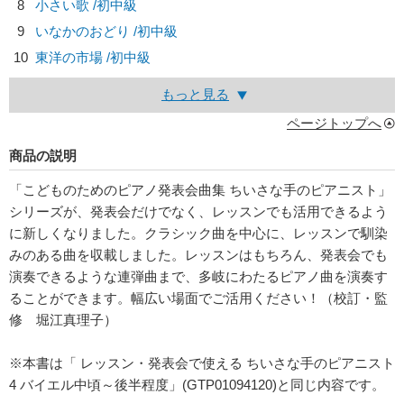
8
小さい歌 /初中級
9
いなかのおどり /初中級
10
東洋の市場 /初中級
もっと見る
ページトップへ
商品の説明
「こどものためのピアノ発表会曲集 ちいさな手のピアニスト」
シリーズが、発表会だけでなく、レッスンでも活用できるよう
に新しくなりました。クラシック曲を中心に、レッスンで馴染
みのある曲を収載しました。レッスンはもちろん、発表会でも
演奏できるような連弾曲まで、多岐にわたるピアノ曲を演奏す
ることができます。幅広い場面でご活用ください！（校訂・監
修 堀江真理子）
※本書は「 レッスン・発表会で使える ちいさな手のピアニスト
4 バイエル中頃～後半程度」(GTP01094120)と同じ内容です。