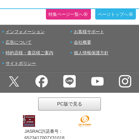
特集ページ一覧へ
ページトップへ
インフォメーション
お客様サポート
広告について
会社概要
特約店様・書店様ご案内
個人情報保護方針
サイトポリシー
PC版で見る
JASRAC許諾番号：
6523417007Y31018