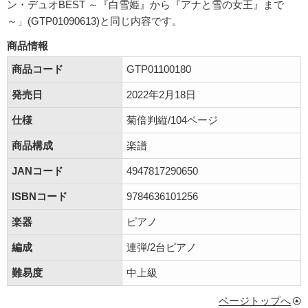
ン・デュオBEST ～『白雪姫』から『アナと雪の女王』まで
～」(GTP01090613)と同じ内容です。
商品情報
商品コード
GTP01100180
発売日
2022年2月18日
仕様
菊倍判縦/104ページ
商品構成
楽譜
JANコード
4947817290650
ISBNコード
9784636101256
楽器
ピアノ
編成
連弾/2台ピアノ
難易度
中上級
ページトップへ