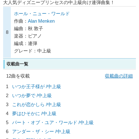
大人気ディズニープリンセスの中上級向け連弾曲集！
ホール・ニュー・ワールド
作曲：
Alan Menken
編曲：秋 敦子
8
楽器：ピアノ
編成：連弾
グレード：中上級
収載曲一覧
12曲を収載
収載曲の詳細
1
いつか王子様が /中上級
2
いつか夢で /中上級
3
これが恋かしら /中上級
4
夢はひそかに /中上級
5
パート・オブ・ユア・ワールド /中上級
6
アンダー・ザ・シー /中上級