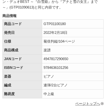
ン・デュオBEST ～『白雪姫』から『アナと雪の女王』まで
～」(GTP01090613)と同じ内容です。
商品情報
商品コード
GTP01100180
発売日
2022年2月18日
仕様
菊倍判縦/104ページ
商品構成
楽譜
JANコード
4947817290650
ISBNコード
9784636101256
楽器
ピアノ
編成
連弾/2台ピアノ
難易度
中上級
ページトップへ