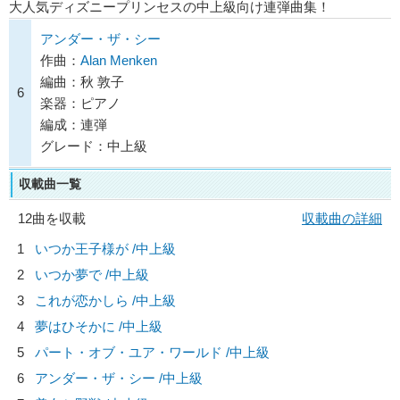
大人気ディズニープリンセスの中上級向け連弾曲集！
アンダー・ザ・シー
作曲：
Alan Menken
編曲：秋 敦子
6
楽器：ピアノ
編成：連弾
グレード：中上級
収載曲一覧
12曲を収載
収載曲の詳細
1
いつか王子様が /中上級
2
いつか夢で /中上級
3
これが恋かしら /中上級
4
夢はひそかに /中上級
5
パート・オブ・ユア・ワールド /中上級
6
アンダー・ザ・シー /中上級