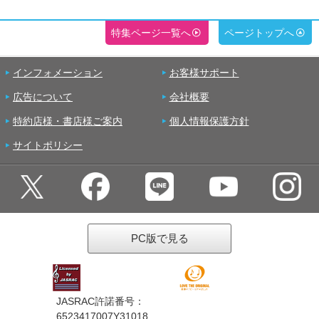
特集ページ一覧へ
ページトップへ
インフォメーション
お客様サポート
広告について
会社概要
特約店様・書店様ご案内
個人情報保護方針
サイトポリシー
PC版で見る
JASRAC許諾番号：
6523417007Y31018