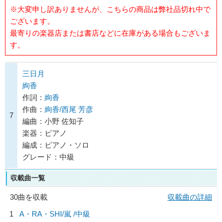
※大変申し訳ありませんが、こちらの商品は弊社品切れ中で
ございます。
最寄りの楽器店または書店などに在庫がある場合もございま
す。
三日月
絢香
作詞：
絢香
作曲：
絢香/西尾 芳彦
7
編曲：小野 佐知子
楽器：ピアノ
編成：ピアノ・ソロ
グレード：中級
収載曲一覧
30曲を収載
収載曲の詳細
1
A・RA・SHI/
嵐
/中級