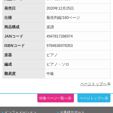
発売日
2020年12月25日
仕様
菊倍判縦/160ページ
商品構成
楽譜
JANコード
4947817286974
ISBNコード
9784636978353
楽器
ピアノ
編成
ピアノ・ソロ
難易度
中級
ページトップへ
特集ページ一覧へ
ページトップへ
インフォメーション
お客様サポート