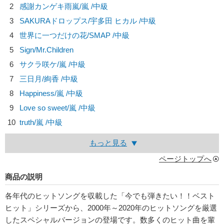
2
感謝カンゲキ雨嵐/
嵐
/中級
3
SAKURAドロップス/
宇多田 ヒカル
/中級
4
世界に一つだけの花/
SMAP
/中級
5
Sign/
Mr.Children
6
サクラ咲ケ/
嵐
/中級
7
三日月/
絢香
/中級
8
Happiness/
嵐
/中級
9
Love so sweet/
嵐
/中級
10
truth/
嵐
/中級
もっと見る
ページトップへ
商品の説明
各年代のヒットソングを収載した「今でも弾きたい！！ベスト
ヒット」シリーズから、2000年～2020年のヒットソングを厳選
したスペシャルバージョンの登場です。数多くのヒット曲を輩