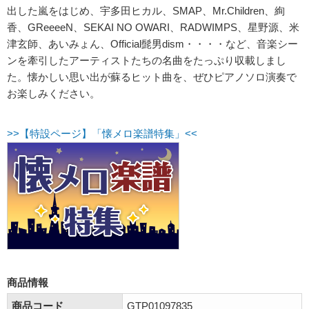
出した嵐をはじめ、宇多田ヒカル、SMAP、Mr.Children、絢
香、GReeeeN、SEKAI NO OWARI、RADWIMPS、星野源、米
津玄師、あいみょん、Official髭男dism・・・・など、音楽シー
ンを牽引したアーティストたちの名曲をたっぷり収載しまし
た。懐かしい思い出が蘇るヒット曲を、ぜひピアノソロ演奏で
お楽しみください。
>>【特設ページ】「懐メロ楽譜特集」<<
商品情報
商品コード
GTP01097835